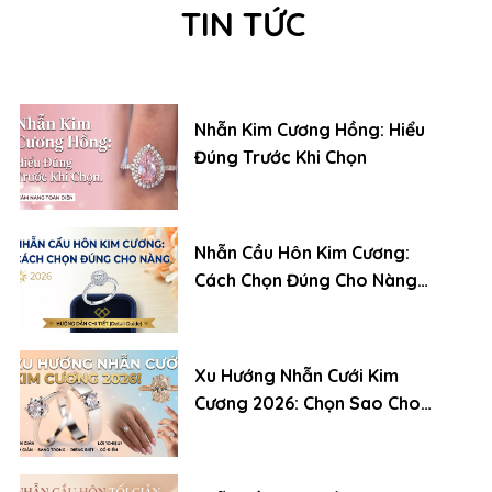
TIN TỨC
Nhẫn Kim Cương Hồng: Hiểu
Đúng Trước Khi Chọn
Nhẫn Cầu Hôn Kim Cương:
Cách Chọn Đúng Cho Nàng
(2026)
Xu Hướng Nhẫn Cưới Kim
Cương 2026: Chọn Sao Cho
Đẹp, Bền Và Giữ Giá