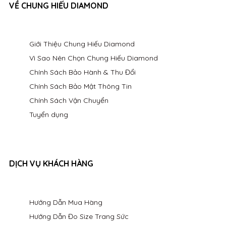
VỀ CHUNG HIẾU DIAMOND
Giới Thiệu Chung Hiếu Diamond
Vì Sao Nên Chọn Chung Hiếu Diamond
Chính Sách Bảo Hành & Thu Đổi
Chính Sách Bảo Mật Thông Tin
Chính Sách Vận Chuyển
Tuyển dụng
DỊCH VỤ KHÁCH HÀNG
Hướng Dẫn Mua Hàng
Hướng Dẫn Đo Size Trang Sức