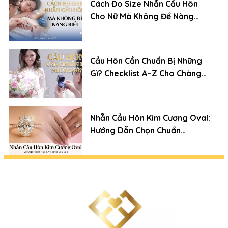
Cách Đo Size Nhẫn Cầu Hôn
Cho Nữ Mà Không Để Nàng
Biết
Cầu Hôn Cần Chuẩn Bị Những
Gì? Checklist A–Z Cho Chàng
Trai Lần Đầu
Nhẫn Cầu Hôn Kim Cương Oval:
Hướng Dẫn Chọn Chuẩn
Chuyên Gia (Xu Hướng 2026)