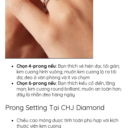
Chọn 4-prong nếu:
Bạn thích vẻ hiện đại, tối giản;
kim cương hình vuông; muốn kim cương lộ ra tối
đa; đeo ở văn phòng và ít va chạm
Chọn 6-prong nếu:
Bạn thích kiểu cổ điển, lãng
mạn; kim cương round brilliant; muốn an toàn hơn;
đây là nhẫn đeo hàng ngày
Prong Setting Tại CHJ Diamond
Chiều cao móng được tính toán phù hợp với kích
thước viên kim cương