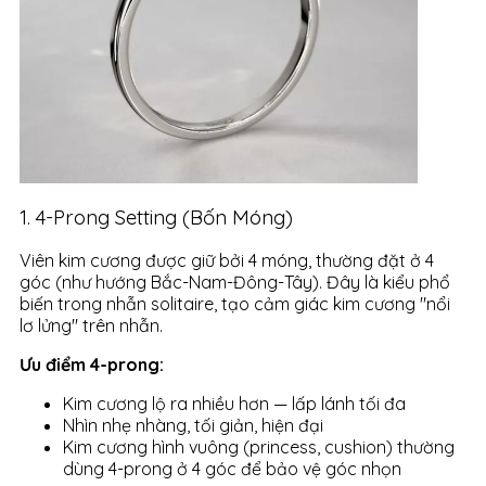
1. 4-Prong Setting (Bốn Móng)
Viên kim cương được giữ bởi 4 móng, thường đặt ở 4
góc (như hướng Bắc-Nam-Đông-Tây). Đây là kiểu phổ
biến trong nhẫn solitaire, tạo cảm giác kim cương "nổi
lơ lửng" trên nhẫn.
Ưu điểm 4-prong:
Kim cương lộ ra nhiều hơn — lấp lánh tối đa
Nhìn nhẹ nhàng, tối giản, hiện đại
Kim cương hình vuông (princess, cushion) thường
dùng 4-prong ở 4 góc để bảo vệ góc nhọn