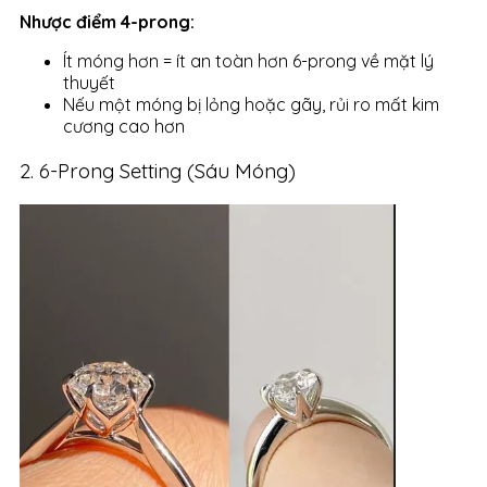
Nhược điểm 4-prong:
Ít móng hơn = ít an toàn hơn 6-prong về mặt lý
thuyết
Nếu một móng bị lỏng hoặc gãy, rủi ro mất kim
cương cao hơn
2. 6-Prong Setting (Sáu Móng)