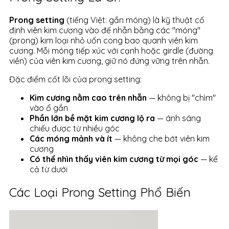
Prong setting
(tiếng Việt: gắn móng) là kỹ thuật cố
định viên kim cương vào đế nhẫn bằng các "móng"
(prong) kim loại nhỏ uốn cong bao quanh viên kim
cương. Mỗi móng tiếp xúc với cạnh hoặc girdle (đường
viền) của viên kim cương, giữ nó đứng vững trên nhẫn.
Đặc điểm cốt lõi của prong setting:
Kim cương nằm cao trên nhẫn
— không bị "chìm"
vào ổ gắn
Phần lớn bề mặt kim cương lộ ra
— ánh sáng
chiếu được từ nhiều góc
Các móng mảnh và ít
— không che bớt viên kim
cương
Có thể nhìn thấy viên kim cương từ mọi góc
— kể
cả từ dưới
Các Loại Prong Setting Phổ Biến