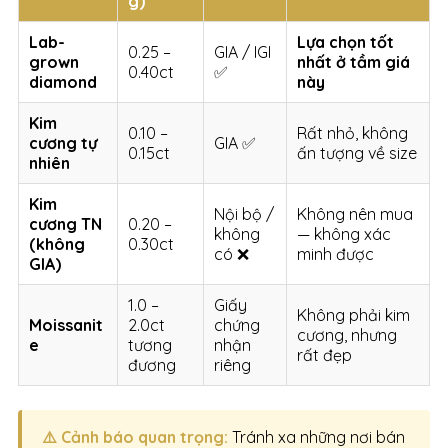
g)
Lab-
Lựa chọn tốt
0.25 –
GIA / IGI
grown
nhất ở tầm giá
0.40ct
✅
diamond
này
Kim
0.10 –
Rất nhỏ, không
cương tự
GIA ✅
0.15ct
ấn tượng về size
nhiên
Kim
Nội bộ /
Không nên mua
cương TN
0.20 –
không
— không xác
(không
0.30ct
có ❌
minh được
GIA)
1.0 –
Giấy
Không phải kim
Moissanit
2.0ct
chứng
cương, nhưng
e
tương
nhận
rất đẹp
đương
riêng
⚠️ Cảnh báo quan trọng:
Tránh xa những nơi bán