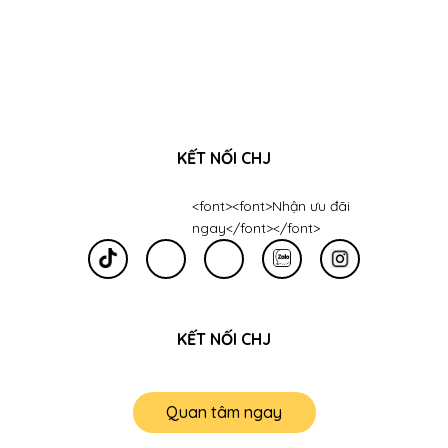
KẾT NỐI CHJ
<font><font>Nhận ưu đãi
ngay</font></font>
KẾT NỐI CHJ
Quan tâm ngay