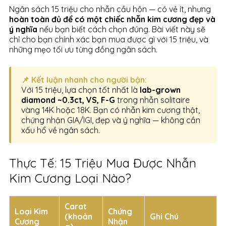
Ngân sách 15 triệu cho nhẫn cầu hôn — có vẻ ít, nhưng
hoàn toàn đủ để có một chiếc nhẫn kim cương đẹp và
ý nghĩa
nếu bạn biết cách chọn đúng. Bài viết này sẽ
chỉ cho bạn chính xác bạn mua được gì với 15 triệu, và
những mẹo tối ưu từng đồng ngân sách.
📌 Kết luận nhanh cho người bận:
Với 15 triệu, lựa chọn tốt nhất là
lab-grown
diamond ~0.3ct, VS, F-G
trong nhẫn solitaire
vàng 14K hoặc 18K. Bạn có nhẫn kim cương thật,
chứng nhận GIA/IGI, đẹp và ý nghĩa — không cần
xấu hổ về ngân sách.
Thực Tế: 15 Triệu Mua Được Nhẫn
Kim Cương Loại Nào?
Carat
Loại Kim
Chứng
(khoản
Ghi Chú
Cương
Nhận