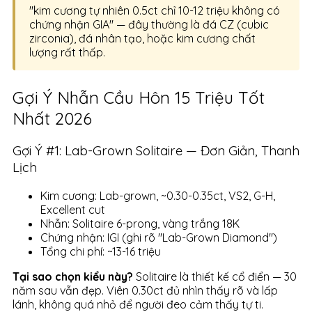
"kim cương tự nhiên 0.5ct chỉ 10-12 triệu không có
chứng nhận GIA" — đây thường là đá CZ (cubic
zirconia), đá nhân tạo, hoặc kim cương chất
lượng rất thấp.
Gợi Ý Nhẫn Cầu Hôn 15 Triệu Tốt
Nhất 2026
Gợi Ý #1: Lab-Grown Solitaire — Đơn Giản, Thanh
Lịch
Kim cương: Lab-grown, ~0.30-0.35ct, VS2, G-H,
Excellent cut
Nhẫn: Solitaire 6-prong, vàng trắng 18K
Chứng nhận: IGI (ghi rõ "Lab-Grown Diamond")
Tổng chi phí: ~13-16 triệu
Tại sao chọn kiểu này?
Solitaire là thiết kế cổ điển — 30
năm sau vẫn đẹp. Viên 0.30ct đủ nhìn thấy rõ và lấp
lánh, không quá nhỏ để người đeo cảm thấy tự ti.