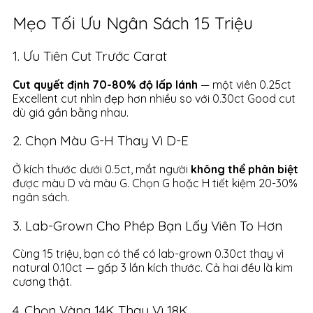
Mẹo Tối Ưu Ngân Sách 15 Triệu
1. Ưu Tiên Cut Trước Carat
Cut quyết định 70-80% độ lấp lánh
— một viên 0.25ct
Excellent cut nhìn đẹp hơn nhiều so với 0.30ct Good cut
dù giá gần bằng nhau.
2. Chọn Màu G-H Thay Vì D-E
Ở kích thước dưới 0.5ct, mắt người
không thể phân biệt
được màu D và màu G. Chọn G hoặc H tiết kiệm 20-30%
ngân sách.
3. Lab-Grown Cho Phép Bạn Lấy Viên To Hơn
Cùng 15 triệu, bạn có thể có lab-grown 0.30ct thay vì
natural 0.10ct — gấp 3 lần kích thước. Cả hai đều là kim
cương thật.
4. Chọn Vàng 14K Thay Vì 18K