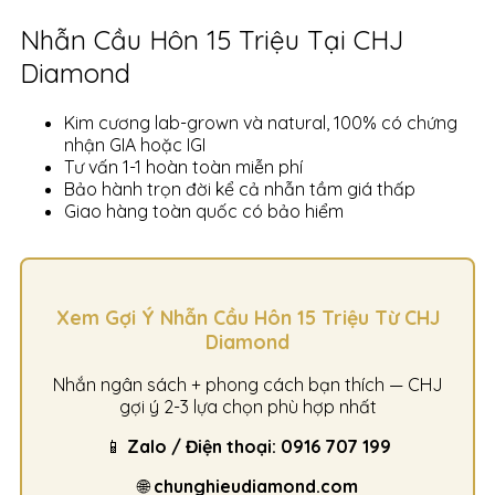
Nhẫn Cầu Hôn 15 Triệu Tại CHJ
Diamond
Kim cương lab-grown và natural, 100% có chứng
nhận GIA hoặc IGI
Tư vấn 1-1 hoàn toàn miễn phí
Bảo hành trọn đời kể cả nhẫn tầm giá thấp
Giao hàng toàn quốc có bảo hiểm
Xem Gợi Ý Nhẫn Cầu Hôn 15 Triệu Từ CHJ
Diamond
Nhắn ngân sách + phong cách bạn thích — CHJ
gợi ý 2-3 lựa chọn phù hợp nhất
📱
Zalo / Điện thoại: 0916 707 199
🌐
chunghieudiamond.com