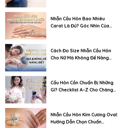
Trình Đặt Chuẩn Chuyên Gia
Nhẫn Cầu Hôn Bao Nhiêu
Carat Là Đủ? Góc Nhìn Của
Chuyên Gia Kim Cương
Cách Đo Size Nhẫn Cầu Hôn
Cho Nữ Mà Không Để Nàng
Biết
Cầu Hôn Cần Chuẩn Bị Những
Gì? Checklist A–Z Cho Chàng
Trai Lần Đầu
Nhẫn Cầu Hôn Kim Cương Oval:
Hướng Dẫn Chọn Chuẩn