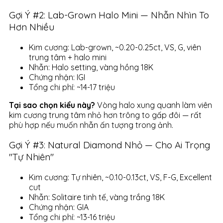
Gợi Ý #2: Lab-Grown Halo Mini — Nhẫn Nhìn To
Hơn Nhiều
Kim cương: Lab-grown, ~0.20-0.25ct, VS, G, viên
trung tâm + halo mini
Nhẫn: Halo setting, vàng hồng 18K
Chứng nhận: IGI
Tổng chi phí: ~14-17 triệu
Tại sao chọn kiểu này?
Vòng halo xung quanh làm viên
kim cương trung tâm nhỏ hơn trông to gấp đôi — rất
phù hợp nếu muốn nhẫn ấn tượng trong ảnh.
Gợi Ý #3: Natural Diamond Nhỏ — Cho Ai Trọng
"Tự Nhiên"
Kim cương: Tự nhiên, ~0.10-0.13ct, VS, F-G, Excellent
cut
Nhẫn: Solitaire tinh tế, vàng trắng 18K
Chứng nhận: GIA
Tổng chi phí: ~13-16 triệu