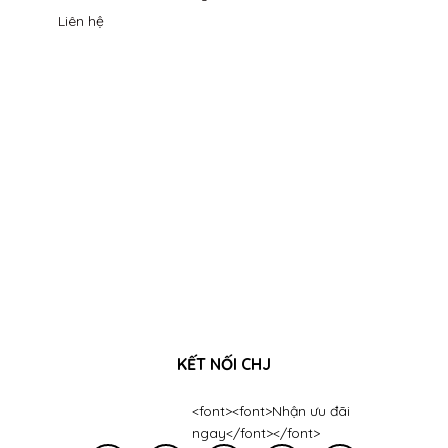
Liên hệ
KẾT NỐI CHJ
<font><font>Nhận ưu đãi
ngay</font></font>