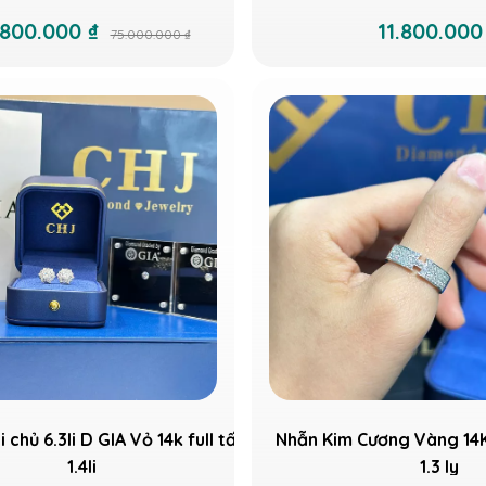
.800.000 ₫
11.800.000
75.000.000 ₫
 chủ 6.3li D GIA Vỏ 14k full tấm
Nhẫn Kim Cương Vàng 14K 
1.4li
1.3 ly