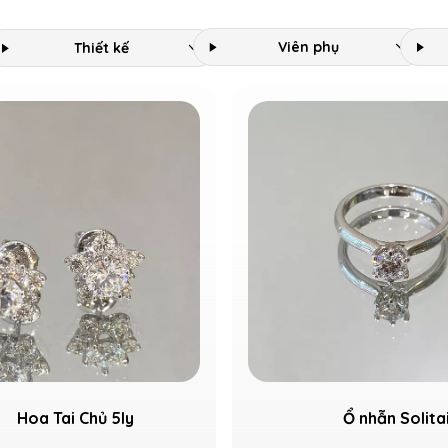
Viên phụ
Thiết kế
Hoa Tai Chủ 5ly
Ổ nhẫn Solita