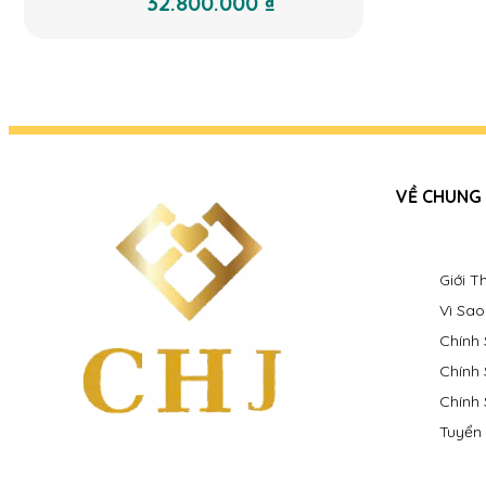
32.800.000 ₫
VỀ CHUNG
Giới 
Vì Sa
Chính
Chính
Chính
Tuyển