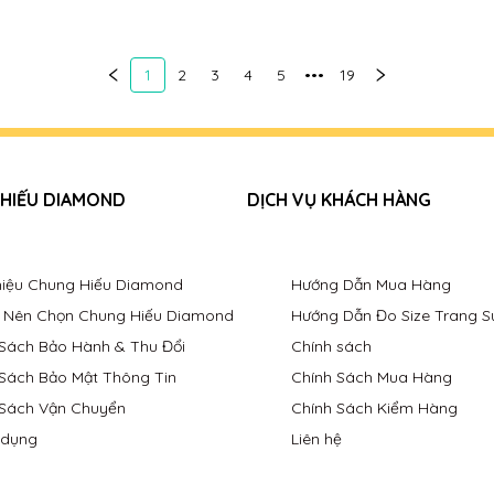
1
2
3
4
5
•••
19
 HIẾU DIAMOND
DỊCH VỤ KHÁCH HÀNG
Thiệu Chung Hiếu Diamond
Hướng Dẫn Mua Hàng
o Nên Chọn Chung Hiếu Diamond
Hướng Dẫn Đo Size Trang S
 Sách Bảo Hành & Thu Đổi
Chính sách
 Sách Bảo Mật Thông Tin
Chính Sách Mua Hàng
 Sách Vận Chuyển
Chính Sách Kiểm Hàng
 dụng
Liên hệ