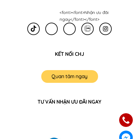
<font><font>Nhận ưu đãi
ngay</font></font>
KẾT NỐI CHJ
Quan tâm ngay
TƯ VẤN NHẬN ƯU ĐÃI NGAY