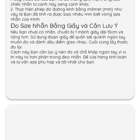
chiếc nhẫn từ cạnh này sang cạnh khác.
2. Thực hiện phép đo đường kính bằng milimet (mm) như
vậy là Bạn đã tính ra được bao nhiêu mm biết vòng size
nhẫn của mình
Đo Size Nhẫn Bằng Giấy và Cần Lưu Ý
Nếu bạn chưa có nhẫn, chuẩn bị 1 mảnh giấy dài 10cm và
rộng 1cm. Sử dụng đoạn giấy để quấn sát quanh ngón tay
muốn đo và đánh dấu điểm giao nhau. Cuối cùng lấy thước
đo lại.
Cách này bạn cần lưu ý nên đo cả chỗ khớp ngón tay vì vị
trí này to hơn phần trong đeo nhẫn. Để cửa hàng tính toán
và tư vấn size phù hợp và tốt nhất cho bạn.