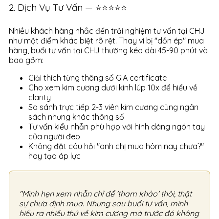
2. Dịch Vụ Tư Vấn — ⭐⭐⭐⭐⭐
Nhiều khách hàng nhắc đến trải nghiệm tư vấn tại CHJ
như một điểm khác biệt rõ rệt. Thay vì bị "dồn ép" mua
hàng, buổi tư vấn tại CHJ thường kéo dài 45-90 phút và
bao gồm:
Giải thích từng thông số GIA certificate
Cho xem kim cương dưới kính lúp 10x để hiểu về
clarity
So sánh trực tiếp 2-3 viên kim cương cùng ngân
sách nhưng khác thông số
Tư vấn kiểu nhẫn phù hợp với hình dáng ngón tay
của người đeo
Không đặt câu hỏi "anh chị mua hôm nay chưa?"
hay tạo áp lực
"Mình hẹn xem nhẫn chỉ để 'tham khảo' thôi, thật
sự chưa định mua. Nhưng sau buổi tư vấn, mình
hiểu ra nhiều thứ về kim cương mà trước đó không