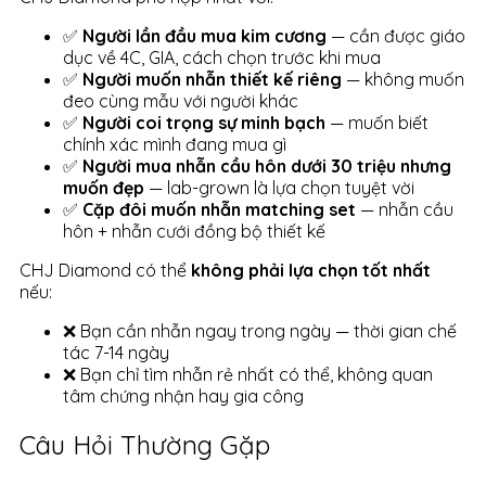
✅
Người lần đầu mua kim cương
— cần được giáo
dục về 4C, GIA, cách chọn trước khi mua
✅
Người muốn nhẫn thiết kế riêng
— không muốn
đeo cùng mẫu với người khác
✅
Người coi trọng sự minh bạch
— muốn biết
chính xác mình đang mua gì
✅
Người mua nhẫn cầu hôn dưới 30 triệu nhưng
muốn đẹp
— lab-grown là lựa chọn tuyệt vời
✅
Cặp đôi muốn nhẫn matching set
— nhẫn cầu
hôn + nhẫn cưới đồng bộ thiết kế
CHJ Diamond có thể
không phải lựa chọn tốt nhất
nếu:
❌ Bạn cần nhẫn ngay trong ngày — thời gian chế
tác 7-14 ngày
❌ Bạn chỉ tìm nhẫn rẻ nhất có thể, không quan
tâm chứng nhận hay gia công
Câu Hỏi Thường Gặp