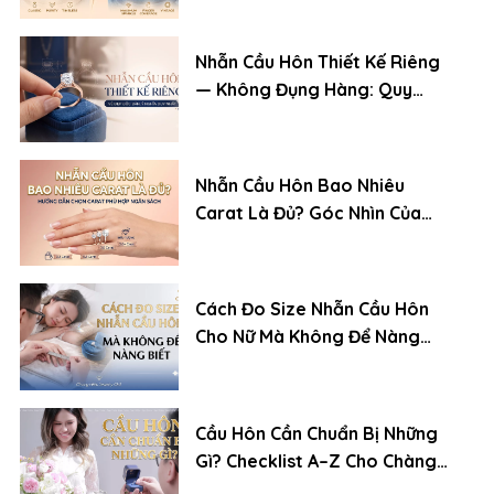
Nhẫn Cầu Hôn Thiết Kế Riêng
— Không Đụng Hàng: Quy
Trình Đặt Chuẩn Chuyên Gia
Nhẫn Cầu Hôn Bao Nhiêu
Carat Là Đủ? Góc Nhìn Của
Chuyên Gia Kim Cương
Cách Đo Size Nhẫn Cầu Hôn
Cho Nữ Mà Không Để Nàng
Biết
Cầu Hôn Cần Chuẩn Bị Những
Gì? Checklist A–Z Cho Chàng
Trai Lần Đầu