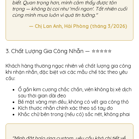
biết. Quan trọng hơn, mình cảm thấy được tôn
trọng — không bị coi như 'mồi ngon'. Tất nhiên cuối
cùng mình mua luôn vì quá tin tưởng."
— Chị Lan Anh, Hải Phòng (tháng 3/2026)
3. Chất Lượng Gia Công Nhẫn — ⭐⭐⭐⭐⭐
Khách hàng thường ngạc nhiên về chất lượng gia công
khi nhận nhẫn, đặc biệt với các mẫu chế tác theo yêu
cầu:
Ổ gắn kim cương chắc chắn, viên không bị xê dịch
sau thời gian dài đeo
Bề mặt vàng mịn đều, không có vết gia công thô
Kích thước nhẫn chính xác theo số tay đo
Khắc chữ bên trong (nếu có) sắc nét, không phai
"Mình đặt halo ring custom, yêu cầu khá chi tiết về