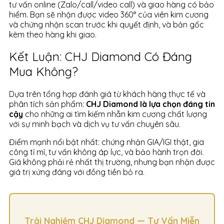
tư vấn online (Zalo/call/video call) và giao hàng có bảo
hiểm. Bạn sẽ nhận được video 360° của viên kim cương
và chứng nhận scan trước khi quyết định, và bản gốc
kèm theo hàng khi giao.
Kết Luận: CHJ Diamond Có Đáng
Mua Không?
Dựa trên tổng hợp đánh giá từ khách hàng thực tế và
phân tích sản phẩm:
CHJ Diamond là lựa chọn đáng tin
cậy
cho những ai tìm kiếm nhẫn kim cương chất lượng
với sự minh bạch và dịch vụ tư vấn chuyên sâu.
Điểm mạnh nổi bật nhất: chứng nhận GIA/IGI thật, gia
công tỉ mỉ, tư vấn không áp lực, và bảo hành trọn đời.
Giá không phải rẻ nhất thị trường, nhưng bạn nhận được
giá trị xứng đáng với đồng tiền bỏ ra.
Trải Nghiệm CHJ Diamond — Tư Vấn Miễn