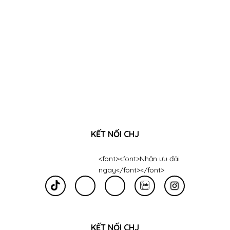
KẾT NỐI CHJ
<font><font>Nhận ưu đãi
ngay</font></font>
KẾT NỐI CHJ