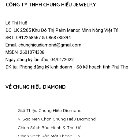
CÔNG TY TNHH CHUNG HIẾU JEWELRY
Lê Thị Huế
ĐC: LK 25:05 Khu Đô Thị Palm Manor, Minh Nông Việt Trì
SĐT: 0912268667 & 0868785394
Email: chunghieudiamond@gmail.com
MSDN: 2601074338
Ngày đăng ký lần đầu: 04/01/2022
ĐK tại: Phòng đăng ký kinh doanh - Sở kế hoạch tỉnh Phú Thọ
VỀ CHUNG HIẾU DIAMOND
Giới Thiệu Chung Hiếu Diamond
Vì Sao Nên Chọn Chung Hiếu Diamond
Chính Sách Bảo Hành & Thu Đổi
Chính Sách Bảo Mật Thông Tin