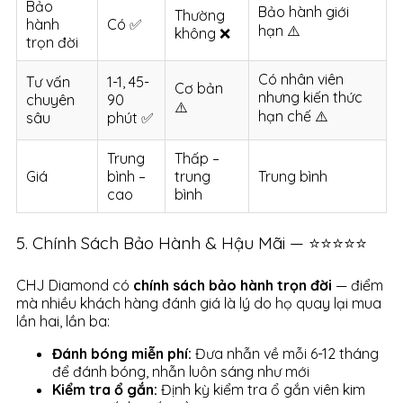
Bảo
Bảo hành giới
Thường
hành
Có ✅
hạn ⚠️
không ❌
trọn đời
Có nhân viên
Tư vấn
1-1, 45-
Cơ bản
nhưng kiến thức
chuyên
90
⚠️
hạn chế ⚠️
sâu
phút ✅
Trung
Thấp –
Giá
bình –
trung
Trung bình
cao
bình
5. Chính Sách Bảo Hành & Hậu Mãi — ⭐⭐⭐⭐⭐
CHJ Diamond có
chính sách bảo hành trọn đời
— điểm
mà nhiều khách hàng đánh giá là lý do họ quay lại mua
lần hai, lần ba:
Đánh bóng miễn phí:
Đưa nhẫn về mỗi 6-12 tháng
để đánh bóng, nhẫn luôn sáng như mới
Kiểm tra ổ gắn:
Định kỳ kiểm tra ổ gắn viên kim