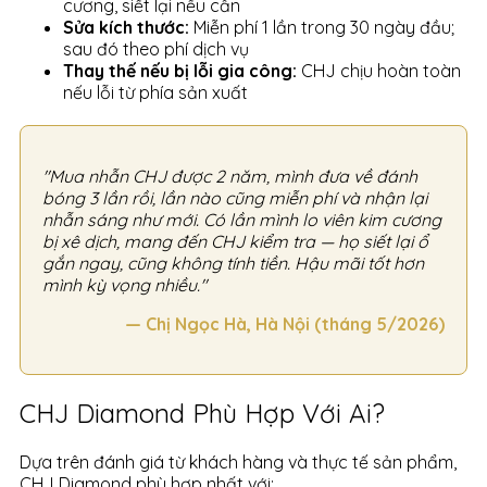
cương, siết lại nếu cần
Sửa kích thước:
Miễn phí 1 lần trong 30 ngày đầu;
sau đó theo phí dịch vụ
Thay thế nếu bị lỗi gia công:
CHJ chịu hoàn toàn
nếu lỗi từ phía sản xuất
"Mua nhẫn CHJ được 2 năm, mình đưa về đánh
bóng 3 lần rồi, lần nào cũng miễn phí và nhận lại
nhẫn sáng như mới. Có lần mình lo viên kim cương
bị xê dịch, mang đến CHJ kiểm tra — họ siết lại ổ
gắn ngay, cũng không tính tiền. Hậu mãi tốt hơn
mình kỳ vọng nhiều."
— Chị Ngọc Hà, Hà Nội (tháng 5/2026)
CHJ Diamond Phù Hợp Với Ai?
Dựa trên đánh giá từ khách hàng và thực tế sản phẩm,
CHJ Diamond phù hợp nhất với: