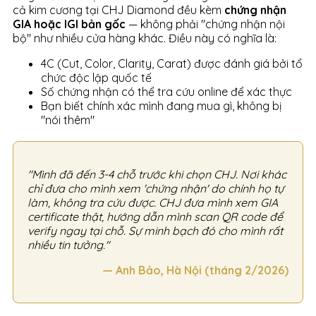
cả kim cương tại CHJ Diamond đều kèm
chứng nhận
GIA hoặc IGI bản gốc
— không phải "chứng nhận nội
bộ" như nhiều cửa hàng khác. Điều này có nghĩa là:
4C (Cut, Color, Clarity, Carat) được đánh giá bởi tổ
chức độc lập quốc tế
Số chứng nhận có thể tra cứu online để xác thực
Bạn biết chính xác mình đang mua gì, không bị
"nói thêm"
"Mình đã đến 3-4 chỗ trước khi chọn CHJ. Nơi khác
chỉ đưa cho mình xem 'chứng nhận' do chính họ tự
làm, không tra cứu được. CHJ đưa mình xem GIA
certificate thật, hướng dẫn mình scan QR code để
verify ngay tại chỗ. Sự minh bạch đó cho mình rất
nhiều tin tưởng."
— Anh Bảo, Hà Nội (tháng 2/2026)