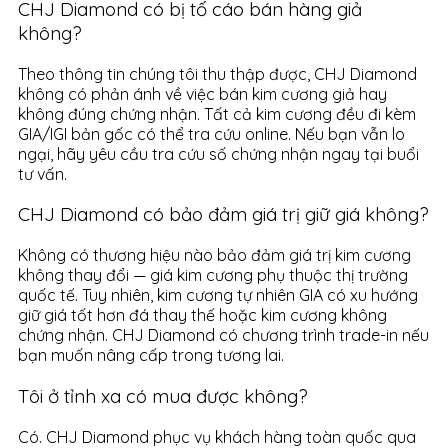
CHJ Diamond có bị tố cáo bán hàng giả
không?
Theo thông tin chúng tôi thu thập được, CHJ Diamond
không có phản ánh về việc bán kim cương giả hay
không đúng chứng nhận. Tất cả kim cương đều đi kèm
GIA/IGI bản gốc có thể tra cứu online. Nếu bạn vẫn lo
ngại, hãy yêu cầu tra cứu số chứng nhận ngay tại buổi
tư vấn.
CHJ Diamond có bảo đảm giá trị giữ giá không?
Không có thương hiệu nào bảo đảm giá trị kim cương
không thay đổi — giá kim cương phụ thuộc thị trường
quốc tế. Tuy nhiên, kim cương tự nhiên GIA có xu hướng
giữ giá tốt hơn đá thay thế hoặc kim cương không
chứng nhận. CHJ Diamond có chương trình trade-in nếu
bạn muốn nâng cấp trong tương lai.
Tôi ở tỉnh xa có mua được không?
Có. CHJ Diamond phục vụ khách hàng toàn quốc qua