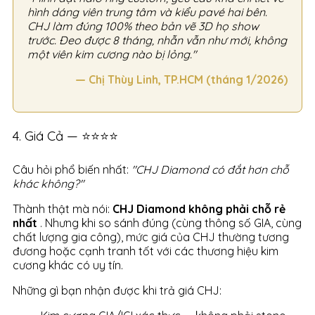
hình dáng viên trung tâm và kiểu pavé hai bên.
CHJ làm đúng 100% theo bản vẽ 3D họ show
trước. Đeo được 8 tháng, nhẫn vẫn như mới, không
một viên kim cương nào bị lỏng."
— Chị Thùy Linh, TP.HCM (tháng 1/2026)
4. Giá Cả — ⭐⭐⭐⭐
Câu hỏi phổ biến nhất:
"CHJ Diamond có đắt hơn chỗ
khác không?"
Thành thật mà nói:
CHJ Diamond không phải chỗ rẻ
nhất
. Nhưng khi so sánh đúng (cùng thông số GIA, cùng
chất lượng gia công), mức giá của CHJ thường tương
đương hoặc cạnh tranh tốt với các thương hiệu kim
cương khác có uy tín.
Những gì bạn nhận được khi trả giá CHJ: