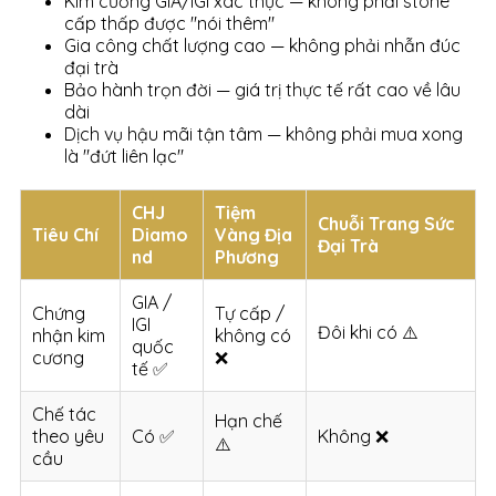
Kim cương GIA/IGI xác thực — không phải stone
cấp thấp được "nói thêm"
Gia công chất lượng cao — không phải nhẫn đúc
đại trà
Bảo hành trọn đời — giá trị thực tế rất cao về lâu
dài
Dịch vụ hậu mãi tận tâm — không phải mua xong
là "đứt liên lạc"
CHJ
Tiệm
Chuỗi Trang Sức
Tiêu Chí
Diamo
Vàng Địa
Đại Trà
nd
Phương
GIA /
Chứng
Tự cấp /
IGI
Đôi khi có ⚠️
nhận kim
không có
quốc
cương
❌
tế ✅
Chế tác
Hạn chế
theo yêu
Có ✅
Không ❌
⚠️
cầu