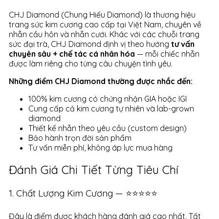
CHJ Diamond (Chung Hiếu Diamond) là thương hiệu
trang sức kim cương cao cấp tại Việt Nam, chuyên về
nhẫn cầu hôn và nhẫn cưới. Khác với các chuỗi trang
sức đại trà, CHJ Diamond định vị theo hướng
tư vấn
chuyên sâu + chế tác cá nhân hóa
— mỗi chiếc nhẫn
được làm riêng cho từng câu chuyện tình yêu.
Những điểm CHJ Diamond thường được nhắc đến:
100% kim cương có chứng nhận GIA hoặc IGI
Cung cấp cả kim cương tự nhiên và lab-grown
diamond
Thiết kế nhẫn theo yêu cầu (custom design)
Bảo hành trọn đời sản phẩm
Tư vấn miễn phí, không áp lực mua hàng
Đánh Giá Chi Tiết Từng Tiêu Chí
1. Chất Lượng Kim Cương — ⭐⭐⭐⭐⭐
Đây là điểm được khách hàng đánh giá cao nhất. Tất