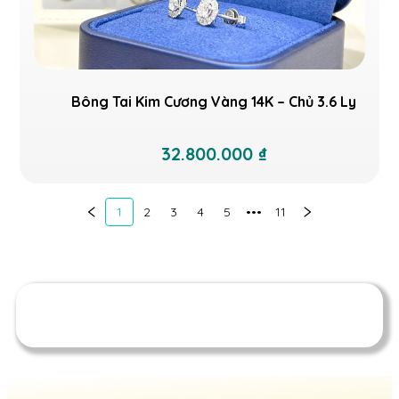
Bông Tai Kim Cương Vàng 14K – Chủ 3.6 Ly
32.800.000 ₫
1
2
3
4
5
•••
11