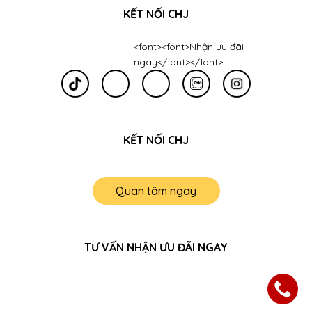
KẾT NỐI CHJ
<font><font>Nhận ưu đãi
ngay</font></font>
KẾT NỐI CHJ
Quan tâm ngay
TƯ VẤN NHẬN ƯU ĐÃI NGAY