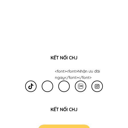
KẾT NỐI CHJ
<font><font>Nhận ưu đãi
ngay</font></font>
KẾT NỐI CHJ