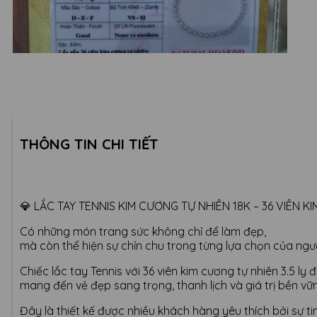
THÔNG TIN CHI TIẾT
💎 LẮC TAY TENNIS KIM CƯƠNG TỰ NHIÊN 18K – 36 VIÊN KI
Có những món trang sức không chỉ để làm đẹp,
mà còn thể hiện sự chỉn chu trong từng lựa chọn của ngườ
Chiếc lắc tay Tennis với 36 viên kim cương tự nhiên 3.5 l
mang đến vẻ đẹp sang trọng, thanh lịch và giá trị bền vữn
Đây là thiết kế được nhiều khách hàng yêu thích bởi sự t