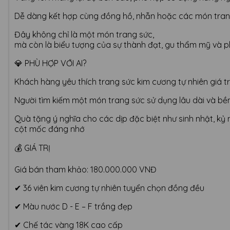
Dễ dàng kết hợp cùng đồng hồ, nhẫn hoặc các món tra
Đây không chỉ là một món trang sức,
mà còn là biểu tượng của sự thành đạt, gu thẩm mỹ và p
💎 PHÙ HỢP VỚI AI?
Khách hàng yêu thích trang sức kim cương tự nhiên giá tr
Người tìm kiếm một món trang sức sử dụng lâu dài và bền
Quà tặng ý nghĩa cho các dịp đặc biệt như sinh nhật, kỷ
cột mốc đáng nhớ
💰 GIÁ TRỊ
Giá bán tham khảo: 180.000.000 VNĐ
✔ 36 viên kim cương tự nhiên tuyển chọn đồng đều
✔ Màu nước D - E – F trắng đẹp
✔ Chế tác vàng 18K cao cấp