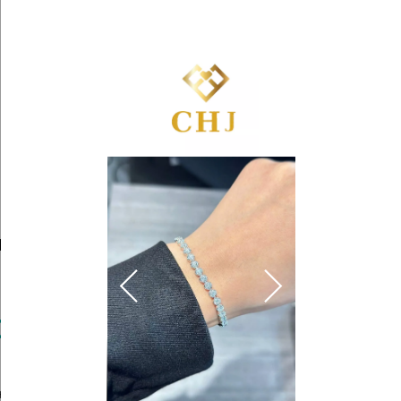
Yêu
Giỏ
thích
hàng
Trang Sức Kim Cương
Tin Tức
Kiến Thức Kim Cương
nis Full Kim 3.5ly
00.000 ₫
hấn
để được tư vấn chọn size & ưu đãi độc quyền