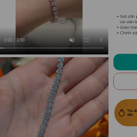
Giá sản 
và viên 
Giao hà
Chính sá
Thu đổ
dẫn