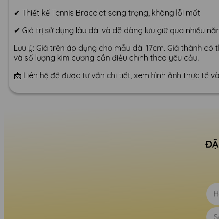
✔ Thiết kế Tennis Bracelet sang trọng, không lỗi mốt
✔ Giá trị sử dụng lâu dài và dễ dàng lưu giữ qua nhiều n
Lưu ý: Giá trên áp dụng cho mẫu dài 17cm. Giá thành có t
và số lượng kim cương cần điều chỉnh theo yêu cầu.
📩 Liên hệ để được tư vấn chi tiết, xem hình ảnh thực tế
ĐẶ