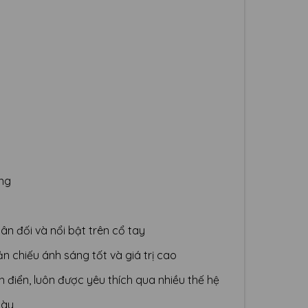
ọng
ân đối và nổi bật trên cổ tay
n chiếu ánh sáng tốt và giá trị cao
h điển, luôn được yêu thích qua nhiều thế hệ
gày