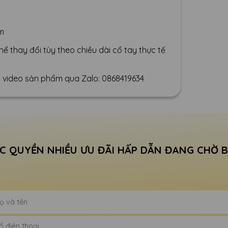
ăm
hể thay đổi tùy theo chiều dài cổ tay thực tế
 và video sản phẩm qua Zalo: 0868419634
C QUYỀN NHIỀU ƯU ĐÃI HẤP DẪN ĐANG CHỜ 