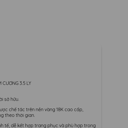
M CƯƠNG 3.5 LY
i sở hữu.
y được chế tác trên nền vàng 18K cao cấp,
g theo thời gian.
inh tế, dễ kết hợp trang phục và phù hợp trong