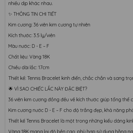
nhiều dịp khác nhau.
✨ THÔNG TIN CHI TIẾT
Kim cương: 36 viên kim cương tự nhiên
Kích thước: 3.5 ly/viên
Màu nước: D - E – F
Chất liệu: Vàng 18K
Chiều dài lắc: 17cm
Thiết kế: Tennis Bracelet kinh điển, chắc chắn và sang tr
🌟 VÌ SAO CHIẾC LẮC NÀY ĐẶC BIỆT?
36 viên kim cương đồng đều về kích thước giúp tổng thể c
Kim cương nước D - E – F cho độ trắng đẹp, khả năng phả
Thiết kế Tennis Bracelet là một trong những kiểu dáng kin
Vàng 18K mang lại độ bền cao, phù hợp sử dụng hằng n