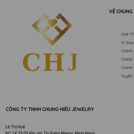
VỀ CHUNG
Giới 
Vì Sa
Chính
Chính
Chính
Tuyển
CÔNG TY TNHH CHUNG HIẾU JEWELRY
Lê Thị Huế
ĐC: LK 25:05 Khu Đô Thị Palm Manor, Minh Nông