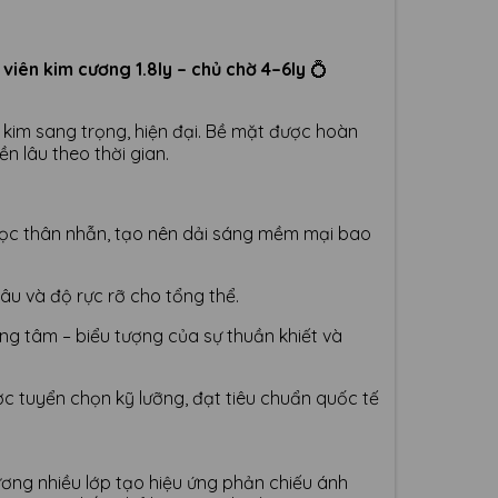
 viên kim cương 1.8ly – chủ chờ 4–6ly
💍
kim sang trọng, hiện đại. Bề mặt được hoàn
n lâu theo thời gian.
dọc thân nhẫn, tạo nên dải sáng mềm mại bao
âu và độ rực rỡ cho tổng thể.
ung tâm – biểu tượng của sự thuần khiết và
ợc tuyển chọn kỹ lưỡng, đạt tiêu chuẩn quốc tế
ương nhiều lớp tạo hiệu ứng phản chiếu ánh