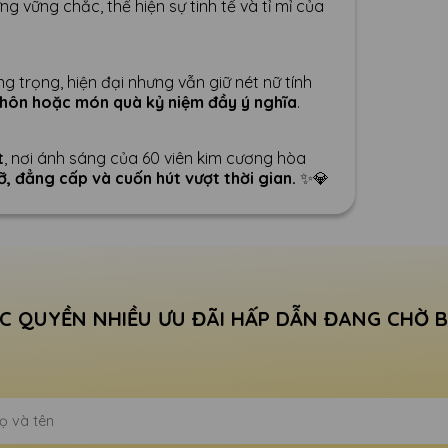
 vững chắc, thể hiện sự tinh tế và tỉ mỉ của
g trọng, hiện đại nhưng vẫn giữ nét nữ tính
 hôn hoặc món quà kỷ niệm đầy ý nghĩa
.
t
, nơi ánh sáng của 60 viên kim cương hòa
ỡ, đẳng cấp và cuốn hút vượt thời gian.
✨💎
C QUYỀN NHIỀU ƯU ĐÃI HẤP DẪN ĐANG CHỜ 