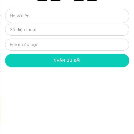
phẩm thay đổi tùy trọng lượng vàng, số lượng viên kim cương
kim cương chủ
ng Toàn Quốc
ch thu đổi hấp dẫn.
Xem chi tiết
MUA NGAY
NHẬN ƯU ĐÃI
ĐĂNG KÝ NHẬN ƯU ĐÃI
i hấp
Dịch vụ tận tâm
MIỄN PHÍ giao hàng