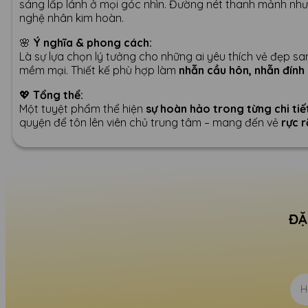
sáng lấp lánh ở mọi góc nhìn. Đường nét thanh mảnh nhưng
nghệ nhân kim hoàn.
🌸
Ý nghĩa & phong cách:
Là sự lựa chọn lý tưởng cho những ai yêu thích vẻ đẹp san
mềm mại. Thiết kế phù hợp làm
nhẫn cầu hôn, nhẫn đính
💖
Tổng thể:
Một tuyệt phẩm thể hiện
sự hoàn hảo trong từng chi tiế
quyện để tôn lên viên chủ trung tâm – mang đến vẻ
rực r
ĐẶ