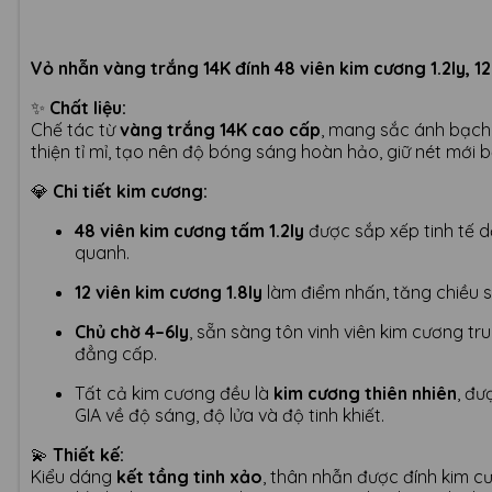
Vỏ nhẫn vàng trắng 14K đính 48 viên kim cương 1.2ly, 12
✨
Chất liệu:
Chế tác từ
vàng trắng 14K cao cấp
, mang sắc ánh bạch 
thiện tỉ mỉ, tạo nên độ bóng sáng hoàn hảo, giữ nét mới bề
💎
Chi tiết kim cương:
48 viên kim cương tấm 1.2ly
được sắp xếp tinh tế 
quanh.
12 viên kim cương 1.8ly
làm điểm nhấn, tăng chiều s
Chủ chờ 4–6ly
, sẵn sàng tôn vinh viên kim cương tr
đẳng cấp.
Tất cả kim cương đều là
kim cương thiên nhiên
, đư
GIA về độ sáng, độ lửa và độ tinh khiết.
💫
Thiết kế:
Kiểu dáng
kết tầng tinh xảo
, thân nhẫn được đính kim c