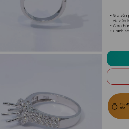
Giá sản 
và viên 
Giao hà
Chính sá
Thu đổ
dẫn