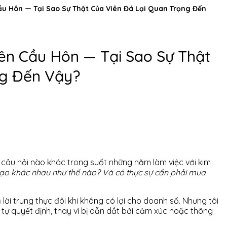
u Hôn — Tại Sao Sự Thật Của Viên Đá Lại Quan Trọng Đến
ên Cầu Hôn — Tại Sao Sự Thật
ng Đến Vậy?
 câu hỏi nào khác trong suốt những năm làm việc với kim
tạo khác nhau như thế nào? Và có thực sự cần phải mua
 lời trung thực đôi khi không có lợi cho doanh số. Nhưng tôi
tự quyết định, thay vì bị dẫn dắt bởi cảm xúc hoặc thông