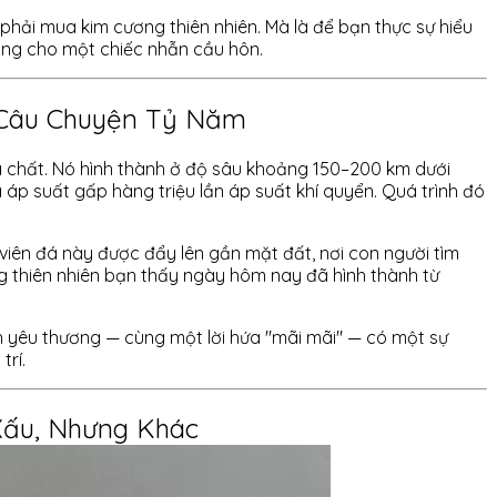
 phải mua kim cương thiên nhiên. Mà là để bạn thực sự hiểu
ọng cho một chiếc nhẫn cầu hôn.
 Câu Chuyện Tỷ Năm
a chất. Nó hình thành ở độ sâu khoảng 150–200 km dưới
à áp suất gấp hàng triệu lần áp suất khí quyển. Quá trình đó
 viên đá này được đẩy lên gần mặt đất, nơi con người tìm
g thiên nhiên bạn thấy ngày hôm nay đã hình thành từ
h yêu thương — cùng một lời hứa "mãi mãi" — có một sự
trí.
ấu, Nhưng Khác