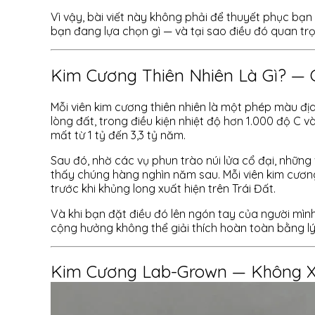
Vì vậy, bài viết này không phải để thuyết phục bạn
bạn đang lựa chọn gì — và tại sao điều đó quan tr
Kim Cương Thiên Nhiên Là Gì? —
Mỗi viên kim cương thiên nhiên là một phép màu đị
lòng đất, trong điều kiện nhiệt độ hơn 1.000 độ C v
mất từ 1 tỷ đến 3,3 tỷ năm.
Sau đó, nhờ các vụ phun trào núi lửa cổ đại, những
thấy chúng hàng nghìn năm sau. Mỗi viên kim cươn
trước khi khủng long xuất hiện trên Trái Đất.
Và khi bạn đặt điều đó lên ngón tay của người mìn
cộng hưởng không thể giải thích hoàn toàn bằng lý 
Kim Cương Lab-Grown — Không X