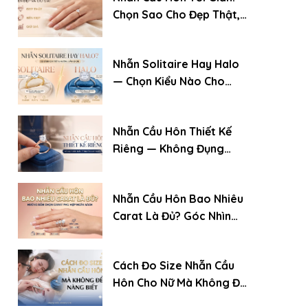
Chọn Sao Cho Đẹp Thật,
Bền Đẹp Và Giữ Giá
Nhẫn Solitaire Hay Halo
— Chọn Kiểu Nào Cho
Chiếc Nhẫn Cầu Hôn?
Nhẫn Cầu Hôn Thiết Kế
Riêng — Không Đụng
Hàng: Quy Trình Đặt
Chuẩn Chuyên Gia
Nhẫn Cầu Hôn Bao Nhiêu
Carat Là Đủ? Góc Nhìn
Của Chuyên Gia Kim
Cương
Cách Đo Size Nhẫn Cầu
Hôn Cho Nữ Mà Không Để
Nàng Biết