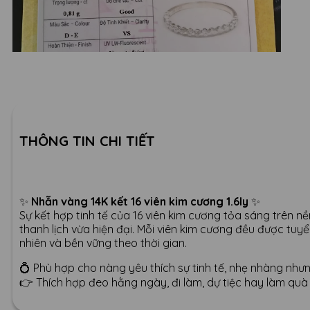
THÔNG TIN CHI TIẾT
✨
Nhẫn vàng 14K kết 16 viên kim cương 1.6ly
✨
Sự kết hợp tinh tế của 16 viên kim cương tỏa sáng trên nề
thanh lịch vừa hiện đại. Mỗi viên kim cương đều được tuy
nhiên và bền vững theo thời gian.
💍 Phù hợp cho nàng yêu thích sự tinh tế, nhẹ nhàng nhưn
👉 Thích hợp đeo hằng ngày, đi làm, dự tiệc hay làm quà 