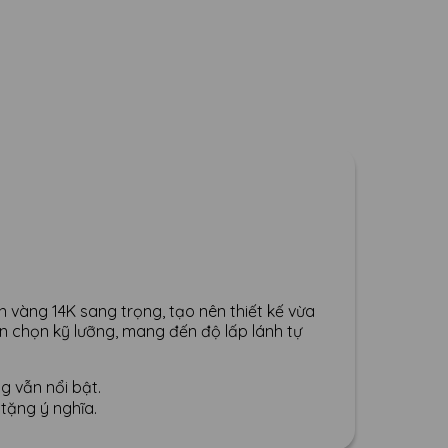
n vàng 14K sang trọng, tạo nên thiết kế vừa
ển chọn kỹ lưỡng, mang đến độ lấp lánh tự
g vẫn nổi bật.
tặng ý nghĩa.