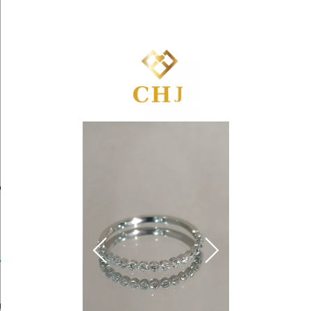
Yêu
Giỏ
thích
hàng
Trang Sức Kim Cương
Tin Tức
Kiến Thức Kim Cương
ết 16 Viên 1.6Ly
.000 ₫
hấn
để được tư vấn chọn size & ưu đãi độc quyền