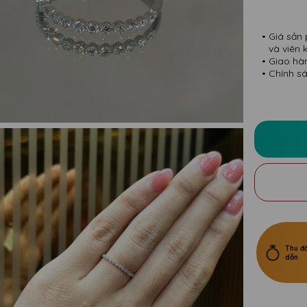
Giá sản 
và viên 
Giao hà
Chính sá
Thu đổ
dẫn