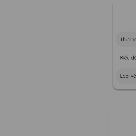
Thương
Kiểu dá
Loại v