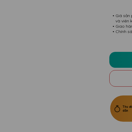
Giá sản 
và viên 
Giao hà
Chính sá
Thu đổ
dẫn