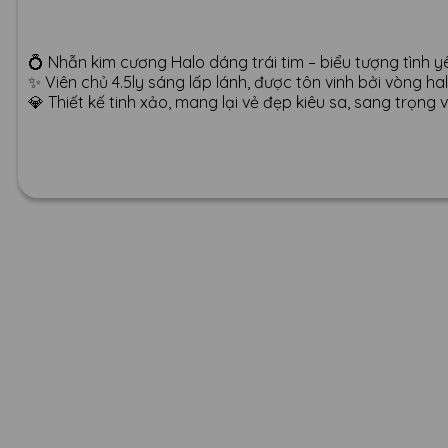
💍 Nhẫn kim cương Halo dáng trái tim – biểu tượng tình y
✨ Viên chủ 4.5ly sáng lấp lánh, được tôn vinh bởi vòng ha
💎 Thiết kế tinh xảo, mang lại vẻ đẹp kiêu sa, sang trọng