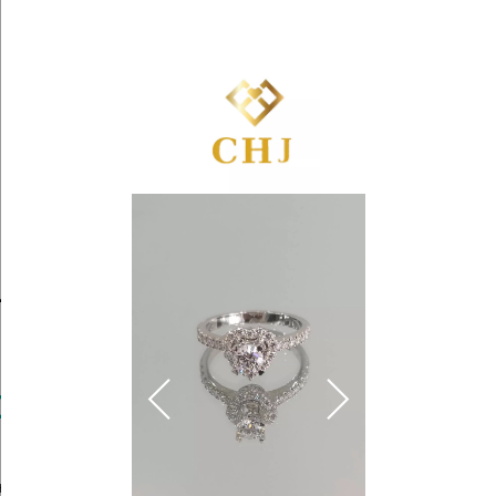
Yêu
Giỏ
thích
hàng
Trang Sức Kim Cương
Tin Tức
Kiến Thức Kim Cương
alo Trái Tim Chủ 4.5Ly
0.000 ₫
hấn
để được tư vấn chọn size & ưu đãi độc quyền