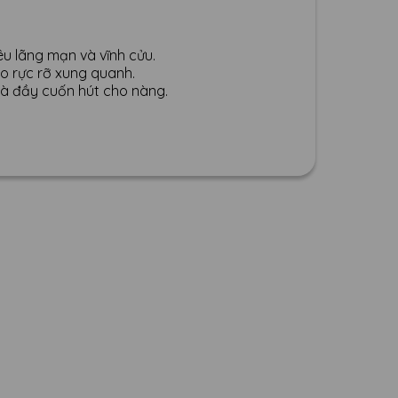
êu lãng mạn và vĩnh cửu.
lo rực rỡ xung quanh.
 và đầy cuốn hút cho nàng.