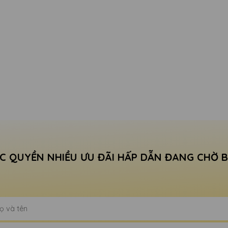
C QUYỀN NHIỀU ƯU ĐÃI HẤP DẪN ĐANG CHỜ 