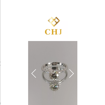
Yêu
Giỏ
thích
hàng
Trang Sức Kim Cương
Tin Tức
Kiến Thức Kim Cương
hủ 6Ly - J - Vs1
0.000 ₫
hấn
để được tư vấn chọn size & ưu đãi độc quyền