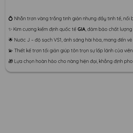
💍 Nhẫn trơn vàng trắng tinh giản nhưng đầy tinh tế, nổi 
✨ Kim cương kiểm định quốc tế
GIA
, đảm bảo chất lượng v
🌟 Nước J – độ sạch VS1, ánh sáng hài hòa, mang đến vẻ
💫 Thiết kế trơn tối giản giúp tôn trọn sự lấp lánh của v
🎁 Lựa chọn hoàn hảo cho nàng hiện đại, khẳng định pho