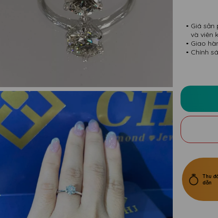
Giá sản 
và viên 
Giao hà
Chính sá
Thu đổ
dẫn