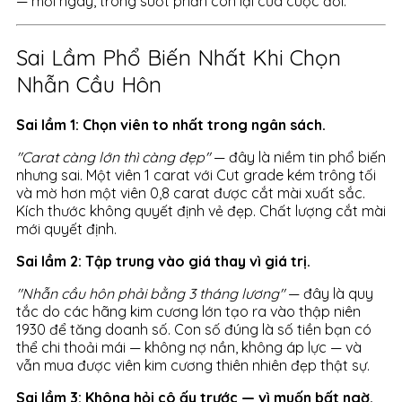
— mỗi ngày, trong suốt phần còn lại của cuộc đời.
Sai Lầm Phổ Biến Nhất Khi Chọn
Nhẫn Cầu Hôn
Sai lầm 1: Chọn viên to nhất trong ngân sách.
"Carat càng lớn thì càng đẹp"
— đây là niềm tin phổ biến
nhưng sai. Một viên 1 carat với Cut grade kém trông tối
và mờ hơn một viên 0,8 carat được cắt mài xuất sắc.
Kích thước không quyết định vẻ đẹp. Chất lượng cắt mài
mới quyết định.
Sai lầm 2: Tập trung vào giá thay vì giá trị.
"Nhẫn cầu hôn phải bằng 3 tháng lương"
— đây là quy
tắc do các hãng kim cương lớn tạo ra vào thập niên
1930 để tăng doanh số. Con số đúng là số tiền bạn có
thể chi thoải mái — không nợ nần, không áp lực — và
vẫn mua được viên kim cương thiên nhiên đẹp thật sự.
Sai lầm 3: Không hỏi cô ấy trước — vì muốn bất ngờ.