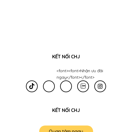
KẾT NỐI CHJ
<font><font>Nhận ưu đãi
ngay</font></font>
KẾT NỐI CHJ
Quan tâm ngay