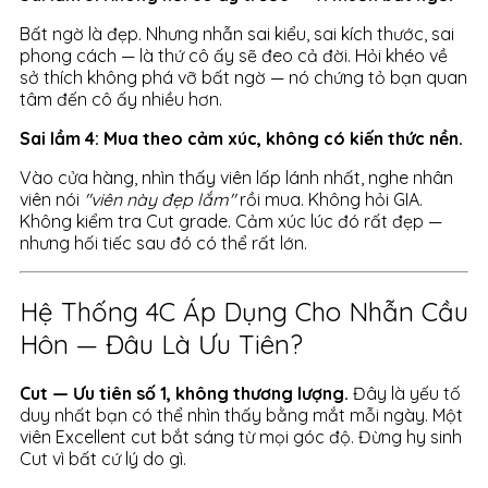
Bất ngờ là đẹp. Nhưng nhẫn sai kiểu, sai kích thước, sai
phong cách — là thứ cô ấy sẽ đeo cả đời. Hỏi khéo về
sở thích không phá vỡ bất ngờ — nó chứng tỏ bạn quan
tâm đến cô ấy nhiều hơn.
Sai lầm 4: Mua theo cảm xúc, không có kiến thức nền.
Vào cửa hàng, nhìn thấy viên lấp lánh nhất, nghe nhân
viên nói
"viên này đẹp lắm"
rồi mua. Không hỏi GIA.
Không kiểm tra Cut grade. Cảm xúc lúc đó rất đẹp —
nhưng hối tiếc sau đó có thể rất lớn.
Hệ Thống 4C Áp Dụng Cho Nhẫn Cầu
Hôn — Đâu Là Ưu Tiên?
Cut — Ưu tiên số 1, không thương lượng.
Đây là yếu tố
duy nhất bạn có thể nhìn thấy bằng mắt mỗi ngày. Một
viên Excellent cut bắt sáng từ mọi góc độ. Đừng hy sinh
Cut vì bất cứ lý do gì.