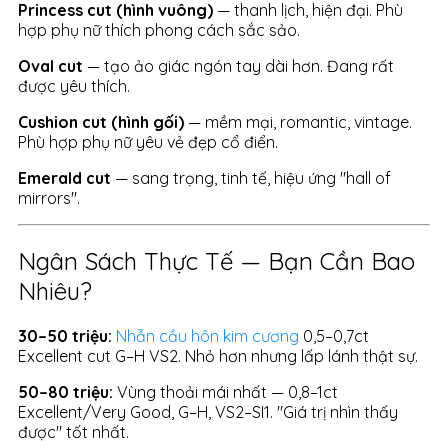
Princess cut (hình vuông)
— thanh lịch, hiện đại. Phù
hợp phụ nữ thích phong cách sắc sảo.
Oval cut
— tạo ảo giác ngón tay dài hơn. Đang rất
được yêu thích.
Cushion cut (hình gối)
— mềm mại, romantic, vintage.
Phù hợp phụ nữ yêu vẻ đẹp cổ điển.
Emerald cut
— sang trọng, tinh tế, hiệu ứng "hall of
mirrors".
Ngân Sách Thực Tế — Bạn Cần Bao
Nhiêu?
30–50 triệu:
Nhẫn cầu hôn kim cương
0,5–0,7ct
Excellent cut G–H VS2. Nhỏ hơn nhưng lấp lánh thật sự.
50–80 triệu:
Vùng thoải mái nhất — 0,8–1ct
Excellent/Very Good, G–H, VS2–SI1. "Giá trị nhìn thấy
được" tốt nhất.