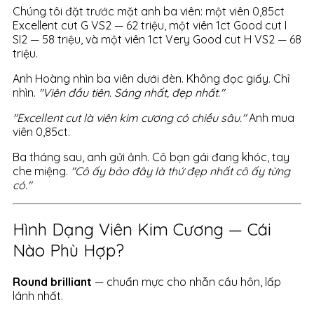
Chúng tôi đặt trước mặt anh ba viên: một viên 0,85ct
Excellent cut G VS2 — 62 triệu, một viên 1ct Good cut I
SI2 — 58 triệu, và một viên 1ct Very Good cut H VS2 — 68
triệu.
Anh Hoàng nhìn ba viên dưới đèn. Không đọc giấy. Chỉ
nhìn.
"Viên đầu tiên. Sáng nhất, đẹp nhất."
"Excellent cut là viên kim cương có chiều sâu."
Anh mua
viên 0,85ct.
Ba tháng sau, anh gửi ảnh. Cô bạn gái đang khóc, tay
che miệng.
"Cô ấy bảo đây là thứ đẹp nhất cô ấy từng
có."
Hình Dạng Viên Kim Cương — Cái
Nào Phù Hợp?
Round brilliant
— chuẩn mực cho nhẫn cầu hôn, lấp
lánh nhất.