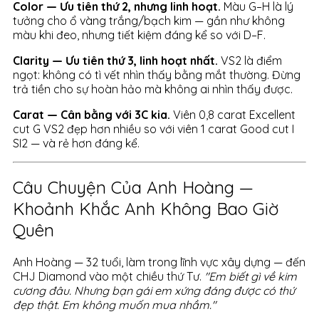
Color — Ưu tiên thứ 2, nhưng linh hoạt.
Màu G–H là lý
tưởng cho ổ vàng trắng/bạch kim — gần như không
màu khi đeo, nhưng tiết kiệm đáng kể so với D–F.
Clarity — Ưu tiên thứ 3, linh hoạt nhất.
VS2 là điểm
ngọt: không có tì vết nhìn thấy bằng mắt thường. Đừng
trả tiền cho sự hoàn hảo mà không ai nhìn thấy được.
Carat — Cân bằng với 3C kia.
Viên 0,8 carat Excellent
cut G VS2 đẹp hơn nhiều so với viên 1 carat Good cut I
SI2 — và rẻ hơn đáng kể.
Câu Chuyện Của Anh Hoàng —
Khoảnh Khắc Anh Không Bao Giờ
Quên
Anh Hoàng — 32 tuổi, làm trong lĩnh vực xây dựng — đến
CHJ Diamond vào một chiều thứ Tư.
"Em biết gì về kim
cương đâu. Nhưng bạn gái em xứng đáng được có thứ
đẹp thật. Em không muốn mua nhầm."