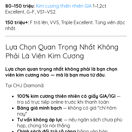
80–150 triệu:
Kim cương thiên nhiên GIA
1–1,2ct
Excellent, G–F, VS1–VS2.
150 triệu+:
F trở lên, VVS, Triple Excellent. Từng viên độc
nhất.
Lựa Chọn Quan Trọng Nhất Không
Phải Là Viên Kim Cương
Lựa chọn quan trọng nhất không phải là bạn chọn
viên kim cương nào — mà là bạn mua từ đâu.
Tại CHJ Diamond:
100% kim cương thiên nhiên có giấy GIA/IGI
—
tra số trực tiếp online trước khi thanh toán
Bảng giá minh bạch
— không có giá "chỉ hôm
nay"
Tư vấn không áp lực
— nếu ngân sách chưa phù
hợp, chúng tôi nói thẳng
Chính sách đổi trả rõ ràng
bằng văn bản