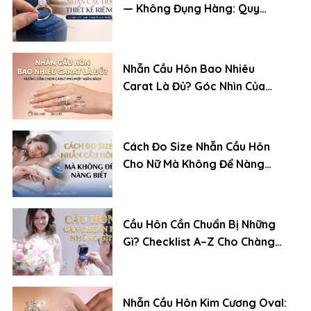
— Không Đụng Hàng: Quy
Trình Đặt Chuẩn Chuyên Gia
Nhẫn Cầu Hôn Bao Nhiêu
Carat Là Đủ? Góc Nhìn Của
Chuyên Gia Kim Cương
Cách Đo Size Nhẫn Cầu Hôn
Cho Nữ Mà Không Để Nàng
Biết
Cầu Hôn Cần Chuẩn Bị Những
Gì? Checklist A–Z Cho Chàng
Trai Lần Đầu
Nhẫn Cầu Hôn Kim Cương Oval: