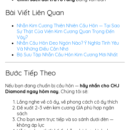
Bài Viết Liên Quan
Nhẫn Kim Cương Thiên Nhiên Cầu Hôn — Tại Sao
Sự Thật Của Viên Kim Cương Quan Trọng Đến
Vậy?
Nhẫn Cầu Hôn Đeo Ngón Nào? Ý Nghĩa Tình Yêu
Và Những Điều Cần Nhớ
Bộ Sưu Tập Nhẫn Cầu Hôn Kim Cương Mới Nhất
Bước Tiếp Theo
Nếu bạn đang chuẩn bị cầu hôn —
hãy nhắn cho CHJ
Diamond ngay hôm nay.
Chúng tôi sẽ:
Lắng nghe về cô ấy, về phong cách cô ấy thích
Đề xuất 2–3 viên kim cương GIA phù hợp ngân
sách
Cho bạn xem trực tiếp và so sánh dưới đèn —
không áp lực