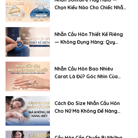
Chọn Kiểu Nào Cho Chiếc Nhẫn
Cầu Hôn?
Nhẫn Cầu Hôn Thiết Kế Riêng
— Không Đụng Hàng: Quy
Trình Đặt Chuẩn Chuyên Gia
Nhẫn Cầu Hôn Bao Nhiêu
Carat Là Đủ? Góc Nhìn Của
Chuyên Gia Kim Cương
Cách Đo Size Nhẫn Cầu Hôn
Cho Nữ Mà Không Để Nàng
Biết
Cầu Hôn Cần Chuẩn Bị Những