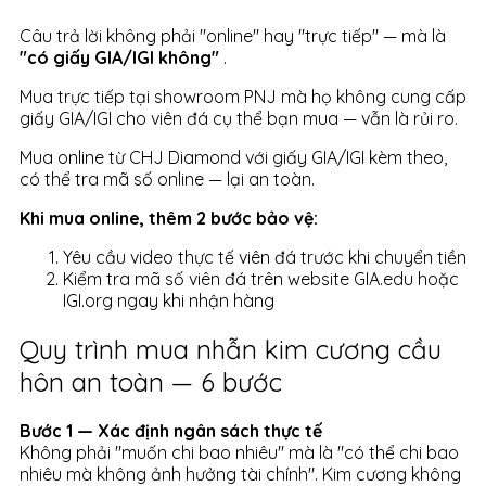
Câu trả lời không phải "online" hay "trực tiếp" — mà là
"có giấy GIA/IGI không"
.
Mua trực tiếp tại showroom PNJ mà họ không cung cấp
giấy GIA/IGI cho viên đá cụ thể bạn mua — vẫn là rủi ro.
Mua online từ CHJ Diamond với giấy GIA/IGI kèm theo,
có thể tra mã số online — lại an toàn.
Khi mua online, thêm 2 bước bảo vệ:
Yêu cầu video thực tế viên đá trước khi chuyển tiền
Kiểm tra mã số viên đá trên website GIA.edu hoặc
IGI.org ngay khi nhận hàng
Quy trình mua nhẫn kim cương cầu
hôn an toàn — 6 bước
Bước 1 — Xác định ngân sách thực tế
Không phải "muốn chi bao nhiêu" mà là "có thể chi bao
nhiêu mà không ảnh hưởng tài chính". Kim cương không