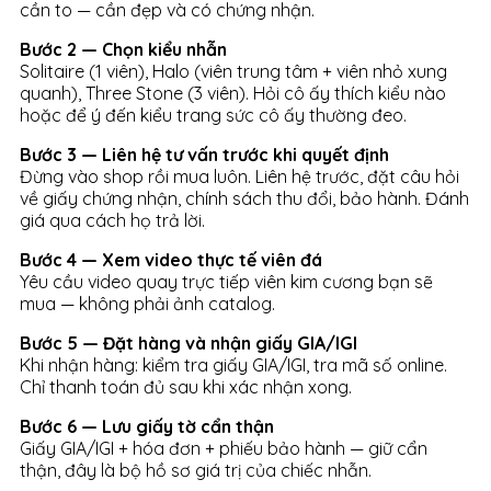
cần to — cần đẹp và có chứng nhận.
Bước 2 — Chọn kiểu nhẫn
Solitaire (1 viên), Halo (viên trung tâm + viên nhỏ xung
quanh), Three Stone (3 viên). Hỏi cô ấy thích kiểu nào
hoặc để ý đến kiểu trang sức cô ấy thường đeo.
Bước 3 — Liên hệ tư vấn trước khi quyết định
Đừng vào shop rồi mua luôn. Liên hệ trước, đặt câu hỏi
về giấy chứng nhận, chính sách thu đổi, bảo hành. Đánh
giá qua cách họ trả lời.
Bước 4 — Xem video thực tế viên đá
Yêu cầu video quay trực tiếp viên kim cương bạn sẽ
mua — không phải ảnh catalog.
Bước 5 — Đặt hàng và nhận giấy GIA/IGI
Khi nhận hàng: kiểm tra giấy GIA/IGI, tra mã số online.
Chỉ thanh toán đủ sau khi xác nhận xong.
Bước 6 — Lưu giấy tờ cẩn thận
Giấy GIA/IGI + hóa đơn + phiếu bảo hành — giữ cẩn
thận, đây là bộ hồ sơ giá trị của chiếc nhẫn.