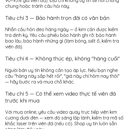
90–93% giá viên đá). Địa chỉ không uy tín sẽ nói chung
chung hoặc tránh câu hỏi này.
Tiêu chí 3 — Bảo hành trọn đời có văn bản
Nhẫn cầu hôn đeo hàng ngày — ổ kim cần được kiểm
tra định kỳ. Yêu cầu phiếu bảo hành ghi rõ: bảo hành
bao lâu, bảo hành những gì (làm bóng, siết ổ, kiểm tra
viên đá).
Tiêu chí 4 — Không thúc ép, không "hàng cuối"
Người bán uy tín không cần tạo áp lực. Nếu bạn nghe
câu "hàng này sắp hết rồi", "giá này chỉ hôm nay thôi"
— hãy bước ra và mua chỗ khác.
Tiêu chí 5 — Có thể xem video thực tế viên đá
trước khi mua
Với mua online, yêu cầu video quay trực tiếp viên kim
cương dưới đèn — xem độ sáng lấp lánh, kiểm tra mã số
khắc laser trên viên đá (nếu có). Shop uy tín luôn sẵn