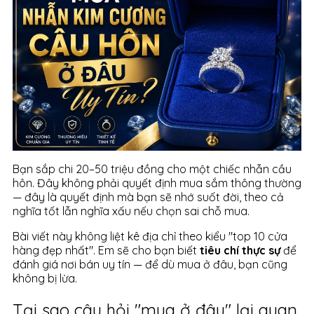
Bạn sắp chi 20–50 triệu đồng cho một chiếc nhẫn cầu
hôn. Đây không phải quyết định mua sắm thông thường
— đây là quyết định mà bạn sẽ nhớ suốt đời, theo cả
nghĩa tốt lẫn nghĩa xấu nếu chọn sai chỗ mua.
Bài viết này không liệt kê địa chỉ theo kiểu "top 10 cửa
hàng đẹp nhất". Em sẽ cho bạn biết
tiêu chí thực sự
để
đánh giá nơi bán uy tín — để dù mua ở đâu, bạn cũng
không bị lừa.
Tại sao câu hỏi "mua ở đâu" lại quan