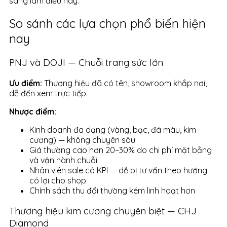
sàng làm điều này.
So sánh các lựa chọn phổ biến hiện
nay
PNJ và DOJI — Chuỗi trang sức lớn
Ưu điểm:
Thương hiệu đã có tên, showroom khắp nơi,
dễ đến xem trực tiếp.
Nhược điểm:
Kinh doanh đa dạng (vàng, bạc, đá màu, kim
cương) — không chuyên sâu
Giá thường cao hơn 20–30% do chi phí mặt bằng
và vận hành chuỗi
Nhân viên sale có KPI — dễ bị tư vấn theo hướng
có lợi cho shop
Chính sách thu đổi thường kém linh hoạt hơn
Thương hiệu kim cương chuyên biệt — CHJ
Diamond