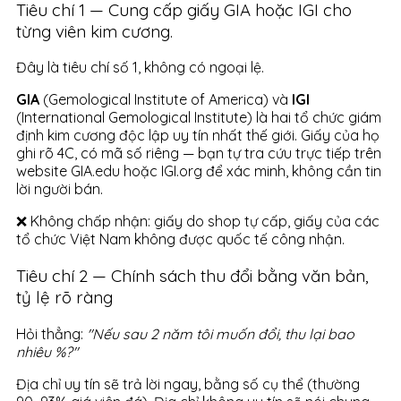
Tiêu chí 1 — Cung cấp giấy GIA hoặc IGI cho
từng viên kim cương.
Đây là tiêu chí số 1, không có ngoại lệ.
GIA
(Gemological Institute of America) và
IGI
(International Gemological Institute) là hai tổ chức giám
định kim cương độc lập uy tín nhất thế giới. Giấy của họ
ghi rõ 4C, có mã số riêng — bạn tự tra cứu trực tiếp trên
website GIA.edu hoặc IGI.org để xác minh, không cần tin
lời người bán.
❌ Không chấp nhận: giấy do shop tự cấp, giấy của các
tổ chức Việt Nam không được quốc tế công nhận.
Tiêu chí 2 — Chính sách thu đổi bằng văn bản,
tỷ lệ rõ ràng
Hỏi thẳng:
"Nếu sau 2 năm tôi muốn đổi, thu lại bao
nhiêu %?"
Địa chỉ uy tín sẽ trả lời ngay, bằng số cụ thể (thường