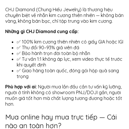
CHJ Diamond (Chung Hiếu Jewelry) là thương hiệu
chuyên biệt về nhẫn kim cương thiên nhiên — không bán
vàng, không bán bạc, chỉ tập trung vào kim cương.
Những gì CHJ Diamond cung cấp:
✅ 100% kim cương thiên nhiên có giấy GIA hoặc IGI
✅ Thu đổi 90–93% giá viên đá
✅ Bảo hành trọn đời toàn bộ nhẫn
✅ Tư vấn 1:1 không áp lực, xem video thực tế trước
khi quyết định
✅ Giao hàng toàn quốc, đóng gói hộp quà sang
trọng
Phù hợp với ai:
Người mua lần đầu cần tư vấn kỹ lưỡng,
người ở tỉnh không có showroom PNJ/DOJI gần, người
muốn giá tốt hơn mà chất lượng tương đương hoặc tốt
hơn.
Mua online hay mua trực tiếp — Cái
nào an toàn hơn?