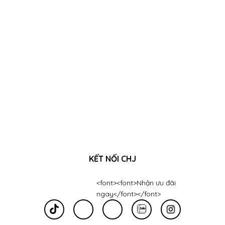
KẾT NỐI CHJ
<font><font>Nhận ưu đãi
ngay</font></font>