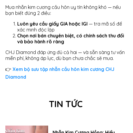
Mua nhẫn kim cương cầu hôn uy tín không khó — nếu
bạn biết đúng 2 điều:
Luôn yêu cầu giấy GIA hoặc IGI
— tra mã số để
xác minh độc lập
Chọn nơi bán chuyên biệt, có chính sách thu đổi
và bảo hành rõ ràng
CHJ Diamond đáp ứng đủ cả hai — và sẵn sàng tư vấn
miễn phí, không áp lực, dù bạn chưa chắc sẽ mua.
👉
Xem bộ sưu tập nhẫn cầu hôn kim cương CHJ
Diamond
TIN TỨC
Nhẫn Kim Cương Hồng: Hiểu