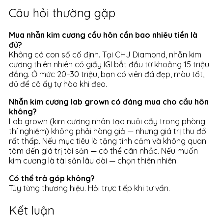
Câu hỏi thường gặp
Mua nhẫn kim cương cầu hôn cần bao nhiêu tiền là
đủ?
Không có con số cố định. Tại CHJ Diamond, nhẫn kim
cương thiên nhiên có giấy IGI bắt đầu từ khoảng 15 triệu
đồng. Ở mức 20–30 triệu, bạn có viên đá đẹp, màu tốt,
đủ để cô ấy tự hào khi đeo.
Nhẫn kim cương lab grown có đáng mua cho cầu hôn
không?
Lab grown (kim cương nhân tạo nuôi cấy trong phòng
thí nghiệm) không phải hàng giả — nhưng giá trị thu đổi
rất thấp. Nếu mục tiêu là tặng tình cảm và không quan
tâm đến giá trị tài sản — có thể cân nhắc. Nếu muốn
kim cương là tài sản lâu dài — chọn thiên nhiên.
Có thể trả góp không?
Tùy từng thương hiệu. Hỏi trực tiếp khi tư vấn.
Kết luận