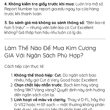
4. Không kiểm tra giấy trước khi mua:
Luôn tra mã số
Report Number tại report.gia.edu ngay tại cửa hàng
trước khi thanh toán.
5. So sánh giá mà không so sánh thông số:
"Bên kia rẻ
hơn 5 triệu" — nhưng viên bên kia có Cut Excellent
không? Giá thấp hơn hầu như luôn có lý do.
Làm Thế Nào Để Mua Kim Cương
GIA Với Ngân Sách Phù Hợp?
Cách tiếp cận thực tế:
Không thể thoả hiệp: Cut.
Dù ngân sách bao
nhiêu, hãy giữ Cut ở Very Good hoặc Excellent.
Chọn chất liệu nhẫn trước.
Bạch kim hay vàng
trắng 18K? Vàng vàng? Quyết định này ảnh hưởng
đến ngân sách còn lại.
Linh hoạt về màu và clarity.
Thay vì D-FL, hãy thử
G-VS2 hoặc H-SI1 sạch — mắt thường không phân
biệt được, nhưng túi tiền thì phân biệt rất rõ.