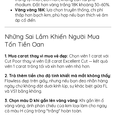
rhodium. Đắt hơn vàng trắng 18K khoảng 30–60%.
Vàng vàng 18K:
lựa chọn truyền thống, chi phí
thấp hơn bạch kim, phù hợp nếu bạn thích vẻ ấm
áp cổ điển.
Những Sai Lầm Khiến Người Mua
Tốn Tiền Oan
1. Mua carat thay vì mua vẻ đẹp:
Chọn viên 1 carat với
Cut Poor thay vì viên 0,8 carat Excellent Cut — kết quả
viên 1 carat trông tối và xỉn hơn viên nhỏ hơn.
2. Trả thêm tiền cho độ tinh khiết mà mắt không thấy:
Flawless đẹp trên giấy, nhưng nếu bạn đeo nhẫn hàng
ngày chứ không đặt dưới kính lúp, sự khác biệt giữa FL
và VS1 bằng không.
3. Chọn màu D khi gắn lên vàng vàng:
Khi gắn lên ổ
vàng vàng, ánh phản chiếu của kim loại làm cho ngay
cả màu H cũng trông "trắng" hoàn toàn.