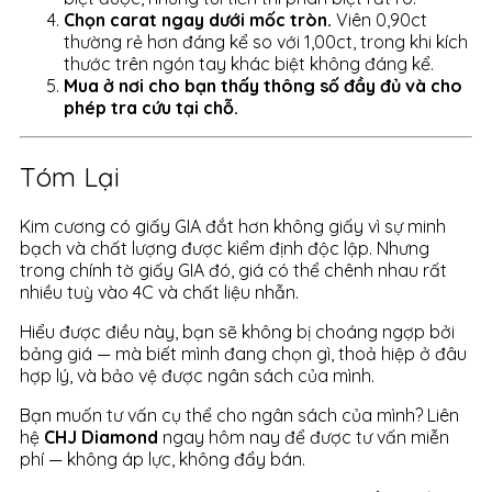
Chọn carat ngay dưới mốc tròn.
Viên 0,90ct
thường rẻ hơn đáng kể so với 1,00ct, trong khi kích
thước trên ngón tay khác biệt không đáng kể.
Mua ở nơi cho bạn thấy thông số đầy đủ và cho
phép tra cứu tại chỗ.
Tóm Lại
Kim cương có giấy GIA đắt hơn không giấy vì sự minh
bạch và chất lượng được kiểm định độc lập. Nhưng
trong chính tờ giấy GIA đó, giá có thể chênh nhau rất
nhiều tuỳ vào 4C và chất liệu nhẫn.
Hiểu được điều này, bạn sẽ không bị choáng ngợp bởi
bảng giá — mà biết mình đang chọn gì, thoả hiệp ở đâu
hợp lý, và bảo vệ được ngân sách của mình.
Bạn muốn tư vấn cụ thể cho ngân sách của mình? Liên
hệ
CHJ Diamond
ngay hôm nay để được tư vấn miễn
phí — không áp lực, không đẩy bán.