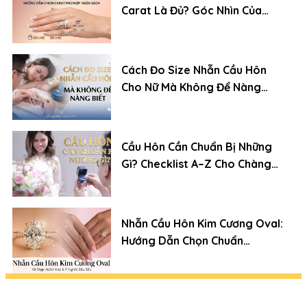
Carat Là Đủ? Góc Nhìn Của
Chuyên Gia Kim Cương
Cách Đo Size Nhẫn Cầu Hôn
Cho Nữ Mà Không Để Nàng
Biết
Cầu Hôn Cần Chuẩn Bị Những
Gì? Checklist A–Z Cho Chàng
Trai Lần Đầu
Nhẫn Cầu Hôn Kim Cương Oval:
Hướng Dẫn Chọn Chuẩn
Chuyên Gia (Xu Hướng 2026)