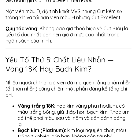
GIA đánh giá Cut từ Excellent đến Poor.
Một viên màu D, độ tinh khiết VVS nhưng Cut kém sẽ
trông xỉn và tối hơn viên màu H nhưng Cut Excellent.
Quy tắc vàng:
Không bao giờ thoả hiệp về Cut. Đây là
yếu tố duy nhất bạn nên giữ ở mức cao nhất trong
ngân sách của mình.
Yếu Tố Thứ 5: Chất Liệu Nhẫn —
Vàng 18K Hay Bạch Kim?
Nhiều người chỉ hỏi giá viên đá mà quên rằng phần nhẫn
(ổ, thân nhẫn) cũng chiếm một phần đáng kể tổng chi
phí.
Vàng trắng 18K:
hợp kim vàng pha rhodium, có
màu trắng bóng, giá thấp hơn bạch kim. Rhodium
có thể phai màu sau vài năm và cần đánh bóng
lại.
Bạch kim (Platinum):
kim loại nguyên chất, màu
trắng tự nhiên, bền hơn, không cần tái phủ