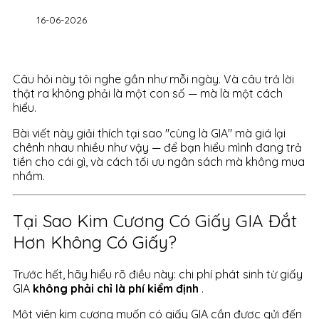
16-06-2026
Câu hỏi này tôi nghe gần như mỗi ngày. Và câu trả lời
thật ra không phải là một con số — mà là một cách
hiểu.
Bài viết này giải thích tại sao "cùng là GIA" mà giá lại
chênh nhau nhiều như vậy — để bạn hiểu mình đang trả
tiền cho cái gì, và cách tối ưu ngân sách mà không mua
nhầm.
Tại Sao Kim Cương Có Giấy GIA Đắt
Hơn Không Có Giấy?
Trước hết, hãy hiểu rõ điều này: chi phí phát sinh từ giấy
GIA
không phải chỉ là phí kiểm định
.
Một viên kim cương muốn có giấy GIA cần được gửi đến