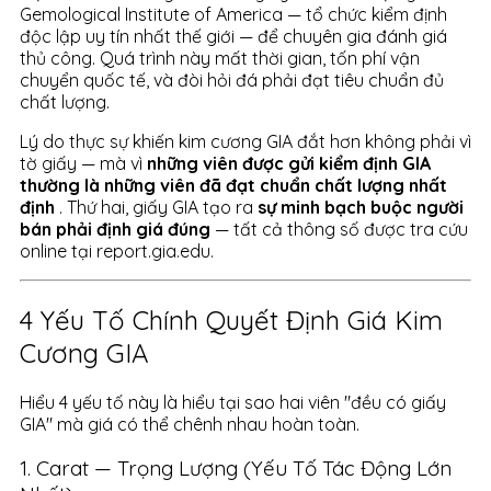
Gemological Institute of America — tổ chức kiểm định
độc lập uy tín nhất thế giới — để chuyên gia đánh giá
thủ công. Quá trình này mất thời gian, tốn phí vận
chuyển quốc tế, và đòi hỏi đá phải đạt tiêu chuẩn đủ
chất lượng.
Lý do thực sự khiến kim cương GIA đắt hơn không phải vì
tờ giấy — mà vì
những viên được gửi kiểm định GIA
thường là những viên đã đạt chuẩn chất lượng nhất
định
. Thứ hai, giấy GIA tạo ra
sự minh bạch buộc người
bán phải định giá đúng
— tất cả thông số được tra cứu
online tại report.gia.edu.
4 Yếu Tố Chính Quyết Định Giá Kim
Cương GIA
Hiểu 4 yếu tố này là hiểu tại sao hai viên "đều có giấy
GIA" mà giá có thể chênh nhau hoàn toàn.
1. Carat — Trọng Lượng (Yếu Tố Tác Động Lớn