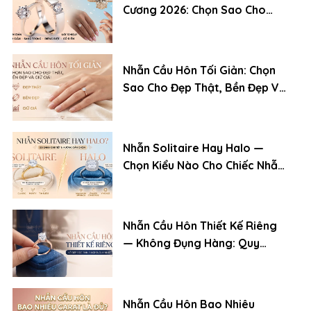
Cương 2026: Chọn Sao Cho
Đẹp, Bền Và Giữ Giá
Nhẫn Cầu Hôn Tối Giản: Chọn
Sao Cho Đẹp Thật, Bền Đẹp Và
Giữ Giá
Nhẫn Solitaire Hay Halo —
Chọn Kiểu Nào Cho Chiếc Nhẫn
Cầu Hôn?
Nhẫn Cầu Hôn Thiết Kế Riêng
— Không Đụng Hàng: Quy
Trình Đặt Chuẩn Chuyên Gia
Nhẫn Cầu Hôn Bao Nhiêu