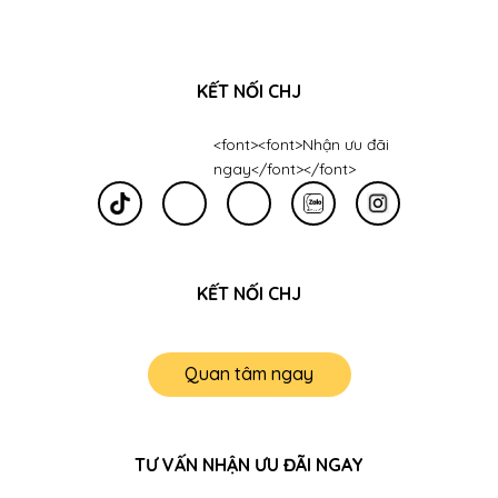
KẾT NỐI CHJ
<font><font>Nhận ưu đãi
ngay</font></font>
KẾT NỐI CHJ
Quan tâm ngay
TƯ VẤN NHẬN ƯU ĐÃI NGAY