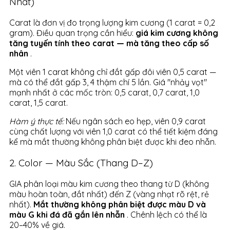
Nhất)
Carat là đơn vị đo trọng lượng kim cương (1 carat = 0,2
gram). Điều quan trọng cần hiểu:
giá kim cương không
tăng tuyến tính theo carat — mà tăng theo cấp số
nhân
.
Một viên 1 carat không chỉ đắt gấp đôi viên 0,5 carat —
mà có thể đắt gấp 3, 4 thậm chí 5 lần. Giá "nhảy vọt"
mạnh nhất ở các mốc tròn: 0,5 carat, 0,7 carat, 1,0
carat, 1,5 carat.
Hàm ý thực tế:
Nếu ngân sách eo hẹp, viên 0,9 carat
cùng chất lượng với viên 1,0 carat có thể tiết kiệm đáng
kể mà mắt thường không phân biệt được khi đeo nhẫn.
2. Color — Màu Sắc (Thang D–Z)
GIA phân loại màu kim cương theo thang từ D (không
màu hoàn toàn, đắt nhất) đến Z (vàng nhạt rõ rệt, rẻ
nhất).
Mắt thường không phân biệt được màu D và
màu G khi đá đã gắn lên nhẫn
. Chênh lệch có thể là
20–40% về giá.