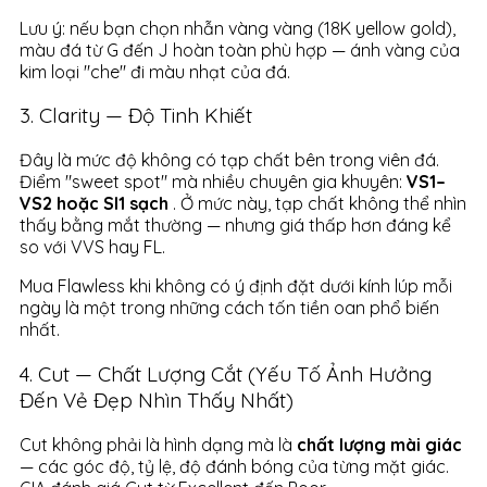
Lưu ý: nếu bạn chọn nhẫn vàng vàng (18K yellow gold),
màu đá từ G đến J hoàn toàn phù hợp — ánh vàng của
kim loại "che" đi màu nhạt của đá.
3. Clarity — Độ Tinh Khiết
Đây là mức độ không có tạp chất bên trong viên đá.
Điểm "sweet spot" mà nhiều chuyên gia khuyên:
VS1–
VS2 hoặc SI1 sạch
. Ở mức này, tạp chất không thể nhìn
thấy bằng mắt thường — nhưng giá thấp hơn đáng kể
so với VVS hay FL.
Mua Flawless khi không có ý định đặt dưới kính lúp mỗi
ngày là một trong những cách tốn tiền oan phổ biến
nhất.
4. Cut — Chất Lượng Cắt (Yếu Tố Ảnh Hưởng
Đến Vẻ Đẹp Nhìn Thấy Nhất)
Cut không phải là hình dạng mà là
chất lượng mài giác
— các góc độ, tỷ lệ, độ đánh bóng của từng mặt giác.