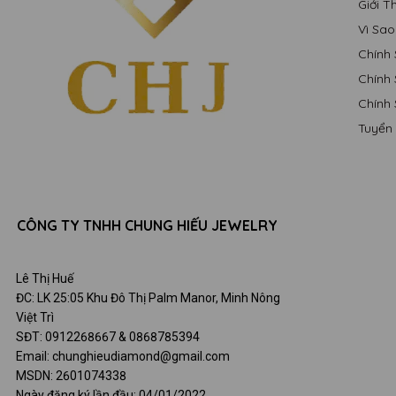
Giới 
Vì Sa
Chính
Chính
Chính
Tuyển
CÔNG TY TNHH CHUNG HIẾU JEWELRY
Lê Thị Huế
ĐC: LK 25:05 Khu Đô Thị Palm Manor, Minh Nông
Việt Trì
SĐT: 0912268667 & 0868785394
Email: chunghieudiamond@gmail.com
MSDN: 2601074338
Ngày đăng ký lần đầu: 04/01/2022