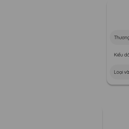
Thương
Kiểu dá
Loại v