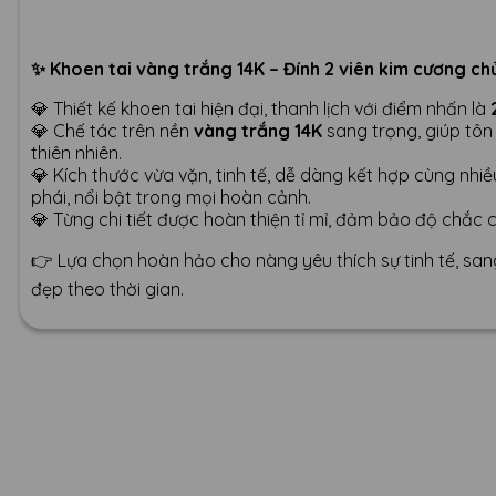
✨ Khoen tai vàng trắng 14K – Đính 2 viên kim cương chủ
💎 Thiết kế khoen tai hiện đại, thanh lịch với điểm nhấn là
💎 Chế tác trên nền
vàng trắng 14K
sang trọng, giúp tôn
thiên nhiên.
💎 Kích thước vừa vặn, tinh tế, dễ dàng kết hợp cùng nhi
phái, nổi bật trong mọi hoàn cảnh.
💎 Từng chi tiết được hoàn thiện tỉ mỉ, đảm bảo độ chắc c
👉 Lựa chọn hoàn hảo cho nàng yêu thích sự tinh tế, sa
đẹp theo thời gian.