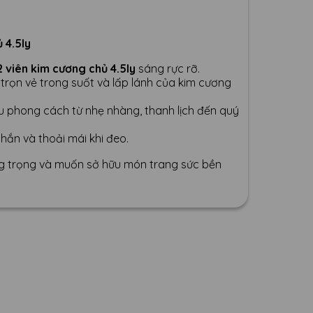
 4.5ly
2 viên kim cương chủ 4.5ly
sáng rực rỡ.
 trọn vẻ trong suốt và lấp lánh của kim cương
ều phong cách từ nhẹ nhàng, thanh lịch đến quý
hắn và thoải mái khi đeo.
ng trọng và muốn sở hữu món trang sức bền