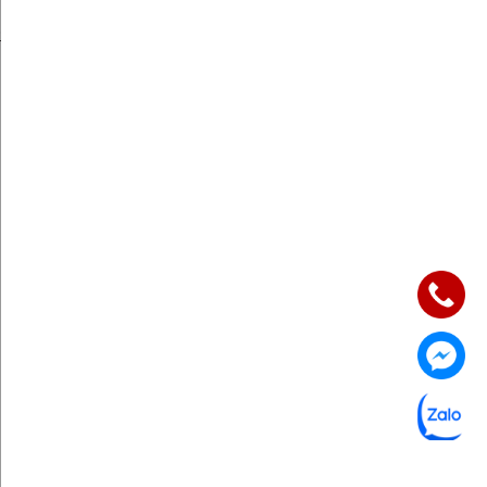
ức
KẾT NỐI CHJ
Quan tâm ngay
TƯ VẤN NHẬN ƯU ĐÃI NGAY