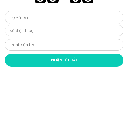
phẩm thay đổi tùy trọng lượng vàng, số lượng viên kim cương
kim cương chủ
ng Toàn Quốc
ch thu đổi hấp dẫn.
Xem chi tiết
MUA NGAY
NHẬN ƯU ĐÃI
ĐĂNG KÝ NHẬN ƯU ĐÃI
i hấp
Dịch vụ tận tâm
MIỄN PHÍ giao hàng