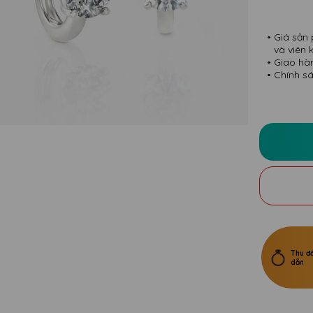
Giá sản 
và viên 
Giao hà
Chính sá
Thu đổ
dẫn