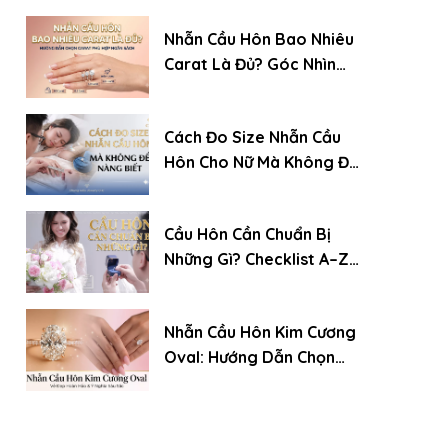
Chuẩn Chuyên Gia
Nhẫn Cầu Hôn Bao Nhiêu
Carat Là Đủ? Góc Nhìn
Của Chuyên Gia Kim
Cương
Cách Đo Size Nhẫn Cầu
Hôn Cho Nữ Mà Không Để
Nàng Biết
Cầu Hôn Cần Chuẩn Bị
Những Gì? Checklist A–Z
Cho Chàng Trai Lần Đầu
Nhẫn Cầu Hôn Kim Cương
Oval: Hướng Dẫn Chọn
Chuẩn Chuyên Gia (Xu
Hướng 2026)