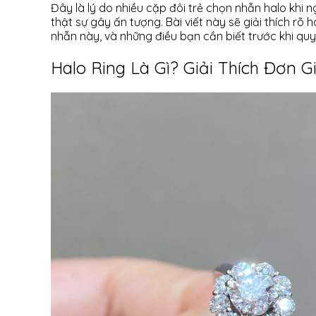
Đây là lý do nhiều cặp đôi trẻ chọn nhẫn halo khi
thật sự gây ấn tượng. Bài viết này sẽ giải thích rõ ha
nhẫn này, và những điều bạn cần biết trước khi quy
Halo Ring Là Gì? Giải Thích Đơn G