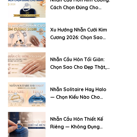
Cách Chọn Đúng Cho
Nàng (2026)
Xu Hướng Nhẫn Cưới Kim
Cương 2026: Chọn Sao
Cho Đẹp, Bền Và Giữ Giá
Nhẫn Cầu Hôn Tối Giản:
Chọn Sao Cho Đẹp Thật,
Bền Đẹp Và Giữ Giá
Nhẫn Solitaire Hay Halo
— Chọn Kiểu Nào Cho
Chiếc Nhẫn Cầu Hôn?
Nhẫn Cầu Hôn Thiết Kế
Riêng — Không Đụng
Hàng: Quy Trình Đặt