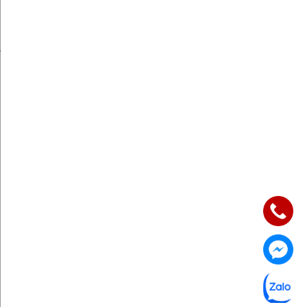
<font><font>Nhận ưu đãi
ngay</font></font>
ức
KẾT NỐI CHJ
Quan tâm ngay
TƯ VẤN NHẬN ƯU ĐÃI NGAY