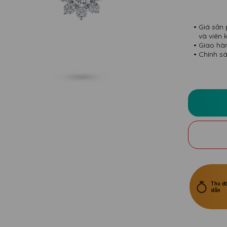
Giá sản 
và viên 
Giao hà
Chính sá
Thu đổ
dẫn