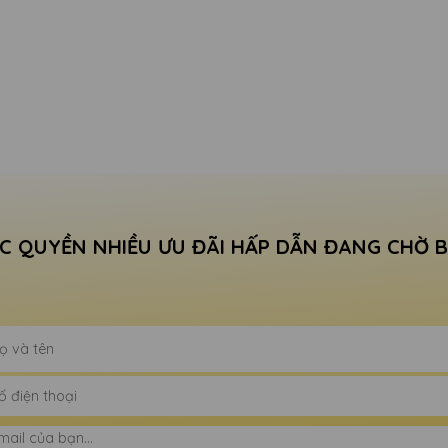
C QUYỀN NHIỀU ƯU ĐÃI HẤP DẪN ĐANG CHỜ 