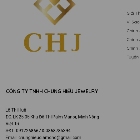
Giới 
Vì Sa
Chính
Chính
Chính
Tuyển
CÔNG TY TNHH CHUNG HIẾU JEWELRY
Lê Thị Huế
ĐC: LK 25:05 Khu Đô Thị Palm Manor, Minh Nông
Việt Trì
SĐT: 0912268667 & 0868785394
Email: chunghieudiamond@gmail.com