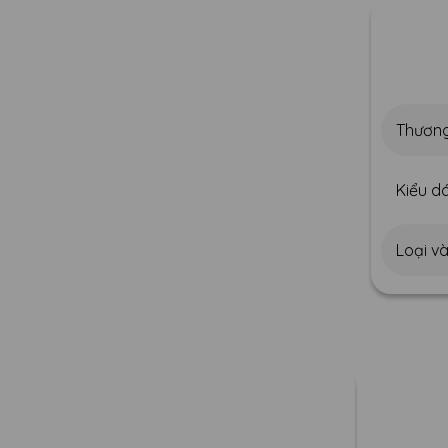
Thương
Kiểu dá
Loại v