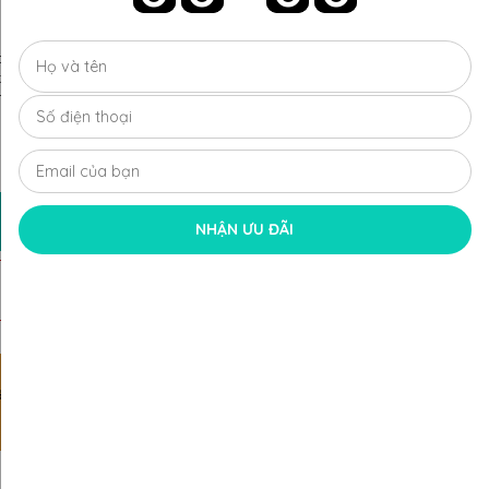
phẩm thay đổi tùy trọng lượng vàng, số lượng viên kim cương
kim cương chủ
ng Toàn Quốc
ch thu đổi hấp dẫn.
Xem chi tiết
MUA NGAY
NHẬN ƯU ĐÃI
ĐĂNG KÝ NHẬN ƯU ĐÃI
i hấp
Dịch vụ tận tâm
MIỄN PHÍ giao hàng