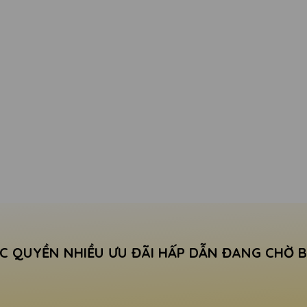
C QUYỀN NHIỀU ƯU ĐÃI HẤP DẪN ĐANG CHỜ 