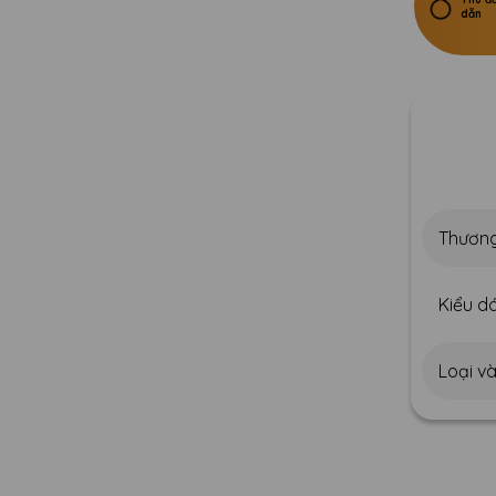
dẫn
Thương
Kiểu dá
Loại v