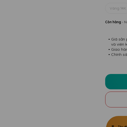
Vàng 14K
Còn hàng
- N
Giá sản 
và viên 
Giao hà
Chính sá
Thu đổ