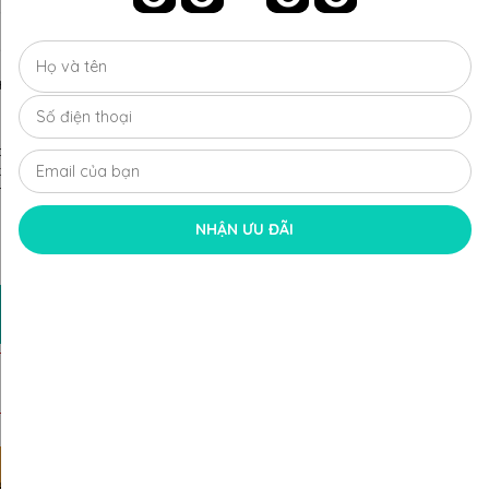
hấn
để được tư vấn chọn size & ưu đãi độc quyền
phẩm thay đổi tùy trọng lượng vàng, số lượng viên kim cương
kim cương chủ
ng Toàn Quốc
ch thu đổi hấp dẫn.
Xem chi tiết
NHẬN ƯU ĐÃI
MUA NGAY
ĐĂNG KÝ NHẬN ƯU ĐÃI
i hấp
Dịch vụ tận tâm