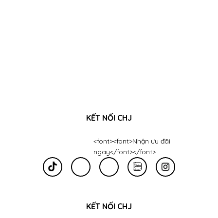
KẾT NỐI CHJ
<font><font>Nhận ưu đãi
ngay</font></font>
KẾT NỐI CHJ