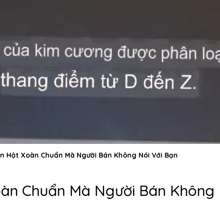
ẫn Hột Xoàn Chuẩn Mà Người Bán Không Nói Với Bạn
oàn Chuẩn Mà Người Bán Không