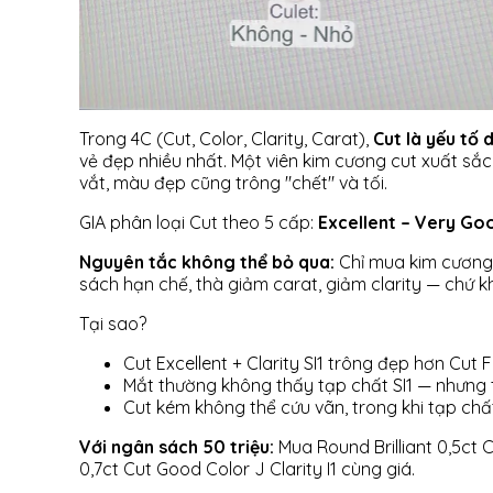
Trong 4C (Cut, Color, Clarity, Carat),
Cut là yếu tố
vẻ đẹp nhiều nhất. Một viên kim cương cut xuất sắc
vắt, màu đẹp cũng trông "chết" và tối.
GIA phân loại Cut theo 5 cấp:
Excellent – Very Go
Nguyên tắc không thể bỏ qua:
Chỉ mua kim cương 
sách hạn chế, thà giảm carat, giảm clarity — chứ 
Tại sao?
Cut Excellent + Clarity SI1 trông đẹp hơn Cut Fa
Mắt thường không thấy tạp chất SI1 — nhưng 
Cut kém không thể cứu vãn, trong khi tạp chấ
Với ngân sách 50 triệu:
Mua Round Brilliant 0,5ct C
0,7ct Cut Good Color J Clarity I1 cùng giá.