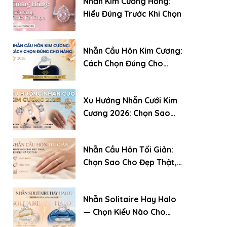
Nhẫn Kim Cương Hồng:
Hiểu Đúng Trước Khi Chọn
Nhẫn Cầu Hôn Kim Cương:
Cách Chọn Đúng Cho
Nàng (2026)
Xu Hướng Nhẫn Cưới Kim
Cương 2026: Chọn Sao
Cho Đẹp, Bền Và Giữ Giá
Nhẫn Cầu Hôn Tối Giản:
Chọn Sao Cho Đẹp Thật,
Bền Đẹp Và Giữ Giá
Nhẫn Solitaire Hay Halo
— Chọn Kiểu Nào Cho
Chiếc Nhẫn Cầu Hôn?