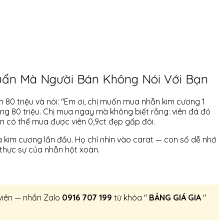
uẩn Mà Người Bán Không Nói Với Bạn
80 triệu và nói: "Em ơi, chị muốn mua nhẫn kim cương 1
ng 80 triệu. Chị mua ngay mà không biết rằng: viên đá đó
oàn có thể mua được viên 0,9ct đẹp gấp đôi.
 kim cương lần đầu. Họ chỉ nhìn vào carat — con số dễ nhớ
thực sự của nhẫn hột xoàn.
 viên — nhắn Zalo
0916 707 199
từ khóa "
BẢNG GIÁ GIA
"