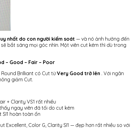
 duy nhất do con người kiểm soát
— và nó ảnh hưởng đến
 sẽ bắt sáng mọi góc nhìn. Một viên cut kém thì dù trong
od – Good – Fair – Poor
Round Brilliant có Cut từ
Very Good trở lên
. Với ngân
không giảm Cut.
ir + Clarity VS1 rất nhiều
thấy ngay viên đá tối do cut kém
t SI1 hoàn toàn ổn
ut Excellent, Color G, Clarity SI1 — đẹp hơn rất nhiều so với