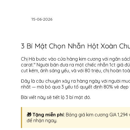
15-06-2026
3 Bí Mật Chọn Nhẫn Hột Xoàn Ch
Chị Hà bước vào cửa hàng kim cương với ngân sách 
carat." Người bán đưa ra một chiếc nhẫn 1ct giá đú
cut kém, ánh sáng yếu, và với 80 triệu, chị hoàn t
Đây là câu chuyện xảy ra hàng ngày với người mua
nhất — mà bỏ qua 3 yếu tố quyết định 80% vẻ đẹp 
Bài viết này sẽ tiết lộ 3 bí mật đó.
🎁 Tặng miễn phí:
Bảng giá kim cương GIA 1,294
để nhận ngay.