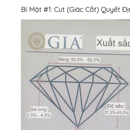
Bí Mật #1: Cut (Giác Cắt) Quyết 