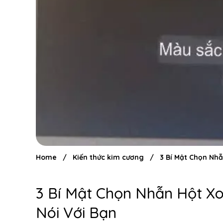
Home
/
Kiến thức kim cương
/
3 Bí Mật Chọn Nh
3 Bí Mật Chọn Nhẫn Hột X
Nói Với Bạn