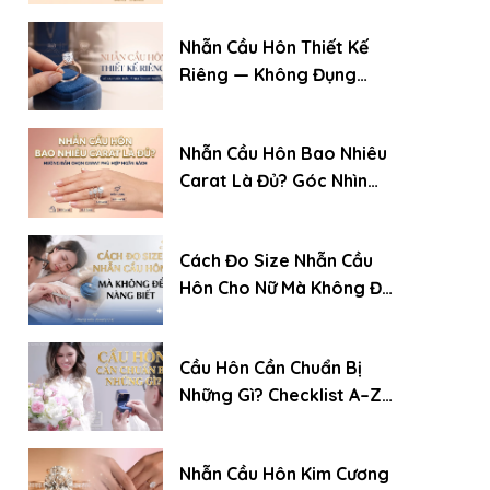
Nhẫn Cầu Hôn Thiết Kế
Riêng — Không Đụng
Hàng: Quy Trình Đặt
Chuẩn Chuyên Gia
Nhẫn Cầu Hôn Bao Nhiêu
Carat Là Đủ? Góc Nhìn
Của Chuyên Gia Kim
Cương
Cách Đo Size Nhẫn Cầu
Hôn Cho Nữ Mà Không Để
Nàng Biết
Cầu Hôn Cần Chuẩn Bị
Những Gì? Checklist A–Z
Cho Chàng Trai Lần Đầu
Nhẫn Cầu Hôn Kim Cương