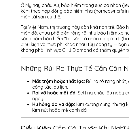
Ở Mỹ hay châu Âu, bảo hiểm trang sức cá nhân (je
kèm theo hợp đồng bảo hiểm nhà (homeowner's ins
món tài sản cụ thể.
Tại Việt Nam, thị trường này còn khá non trẻ. Bảo 
món đồ, chưa phổ biến rộng rãi như bảo hiểm xe h
sản phẩm bảo hiểm "tài sản cá nhân có giá trị" (b
điều kiện và mức phí khác nhau tùy công ty — bạn cần
không phải lĩnh vực CHJ Diamond có thẩm quyền t
Những Rủi Ro Thực Tế Cần Cân 
Mất trộm hoặc thất lạc:
Rủi ro rõ ràng nhất
công tác, du lịch.
Rơi vỡ hoặc mất đá:
Setting chấu lâu ngày c
ngay.
Hư hỏng do va đập:
Kim cương cứng nhưng k
làm nứt hoặc mẻ cạnh đá.
Điều Kiện Cần Có Trước Khi Nghĩ