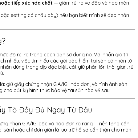
 hoặc tiếp xúc hóa chất
— giảm rủi ro va đập và hao mòn
hoặc setting có chấu dày) nếu bạn biết mình sẽ đeo nhẫn
g?
mức độ rủi ro trong cách bạn sử dụng nó. Với nhẫn giá trị
ch nhiều, việc tìm hiểu các gói bảo hiểm tài sản cá nhân từ
nhẫn dùng trong dịp đặc biệt, cất giữ phần lớn thời gian, rủi
ủ.
: giữ giấy chứng nhận GIA/IGI, hóa đơn, và hình ảnh sản
cho bất kỳ hình thức bảo vệ tài sản nào về sau.
ấy Tờ Đầy Đủ Ngay Từ Đầu
ứng nhận GIA/IGI gốc và hóa đơn rõ ràng — nền tảng cần
i sản hoặc chỉ đơn giản là lưu trữ hồ sơ cẩn thận cho món