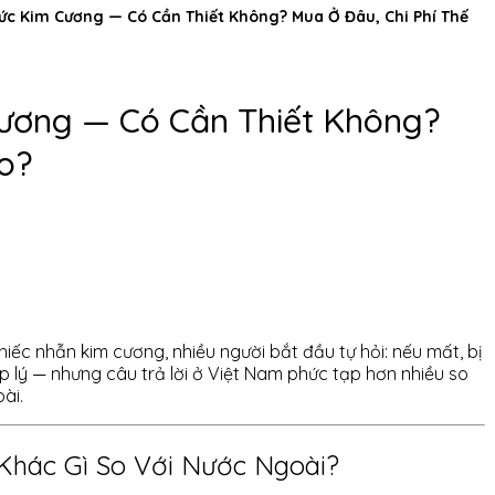
ức Kim Cương — Có Cần Thiết Không? Mua Ở Đâu, Chi Phí Thế
ương — Có Cần Thiết Không?
o?
hiếc nhẫn kim cương, nhiều người bắt đầu tự hỏi: nếu mất, bị
ợp lý — nhưng câu trả lời ở Việt Nam phức tạp hơn nhiều so
ài.
Khác Gì So Với Nước Ngoài?