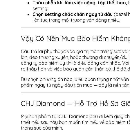
Tháo nhẫn khi làm việc nặng, tập thể thao,
setting.
Chọn setting chắc chắn ngay từ đầu
(bezel 
liên tục trong môi trường vận động nhiều.
Vậy Có Nên Mua Bảo Hiểm Khôn
Câu trả lời phụ thuộc vào giá trị món trang sức và 
lớn, đeo thường xuyên, hoặc thường di chuyển/du lị
công ty bảo hiểm uy tín là điều đáng cân nhắc. Với 
ro thấp hơn và việc bảo quản cẩn thận có thể đã đ
Dù chọn phương án nào, điều quan trọng nhất vẫn là
phẩm ngay từ ngày đầu tiên mua — đây là nền tảng 
CHJ Diamond — Hỗ Trợ Hồ Sơ Gi
Mọi sản phẩm tại CHJ Diamond đều đi kèm giấy ch
thiết nếu sau này bạn muốn tìm hiểu về bảo hiểm tà
trang sức của mình.