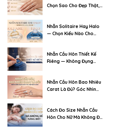
Chọn Sao Cho Đẹp Thật,
Bền Đẹp Và Giữ Giá
Nhẫn Solitaire Hay Halo
— Chọn Kiểu Nào Cho
Chiếc Nhẫn Cầu Hôn?
Nhẫn Cầu Hôn Thiết Kế
Riêng — Không Đụng
Hàng: Quy Trình Đặt
Chuẩn Chuyên Gia
Nhẫn Cầu Hôn Bao Nhiêu
Carat Là Đủ? Góc Nhìn
Của Chuyên Gia Kim
Cương
Cách Đo Size Nhẫn Cầu
Hôn Cho Nữ Mà Không Để
Nàng Biết