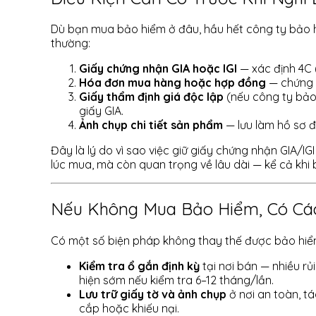
Dù bạn mua bảo hiểm ở đâu, hầu hết công ty bảo hi
thường:
Giấy chứng nhận GIA hoặc IGI
— xác định 4C (
Hóa đơn mua hàng hoặc hợp đồng
— chứng m
Giấy thẩm định giá độc lập
(nếu công ty bảo
giấy GIA.
Ảnh chụp chi tiết sản phẩm
— lưu làm hồ sơ đ
Đây là lý do vì sao việc giữ giấy chứng nhận GIA/
lúc mua, mà còn quan trọng về lâu dài — kể cả kh
Nếu Không Mua Bảo Hiểm, Có Cá
Có một số biện pháp không thay thế được bảo hiểm
Kiểm tra ổ gắn định kỳ
tại nơi bán — nhiều rủ
hiện sớm nếu kiểm tra 6–12 tháng/lần.
Lưu trữ giấy tờ và ảnh chụp
ở nơi an toàn, t
cắp hoặc khiếu nại.