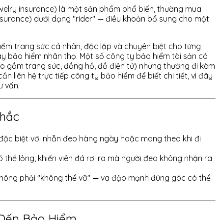
welry insurance) là một sản phẩm phổ biến, thường mua
urance) dưới dạng "rider" — điều khoản bổ sung cho một
hiểm trang sức cá nhân, độc lập và chuyên biệt cho từng
ay bảo hiểm nhân thọ. Một số công ty bảo hiểm tài sản có
ao gồm trang sức, đồng hồ, đồ điện tử) nhưng thường đi kèm
 liên hệ trực tiếp công ty bảo hiểm để biết chi tiết, vì đây
ư vấn.
Nhắc
, đặc biệt với nhẫn đeo hàng ngày hoặc mang theo khi đi
ó thể lỏng, khiến viên đá rơi ra mà người đeo không nhận ra
hông phải "không thể vỡ" — va đập mạnh đúng góc có thể
 Đến Bảo Hiểm