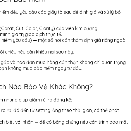
ểm đều yêu cầu các giấy tờ sau để định giá và xử lý bồi
Carat, Cut, Color, Clarity) của viên kim cương.
inh giá trị giao dịch thực tế.
 hiểm yêu cầu) — một số nơi cần thẩm định giá riêng ngoài
ối chiếu nếu cần khiếu nại sau này.
IGI gốc và hóa đơn mua hàng cẩn thận không chỉ quan trọng
i bạn không mua bảo hiểm ngay từ đầu.
ch Nào Bảo Vệ Khác Không?
 nhưng giúp giảm rủi ro đáng kể:
i ro rơi đá đến từ setting lỏng theo thời gian, có thể phát
ách biệt với nhẫn — để có bằng chứng nếu cần trình báo mất