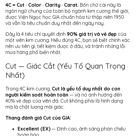
4C = Cut · Color · Clarity · Carat.
Bốn chữ cái này là
ngôn ngữ chung của toàn bộ ngành kim cương thế giới,
được Viện Ngọc học GIA chuẩn hóa từ thập niên 1950
và vẫn là tiêu chuẩn duy nhất đến ngày nay.
Đây là 4 tiêu chí quyết định
90% giá trị và vẻ đẹp
của
một viên kim cương. Hiểu đúng 4C, bạn sẽ biết chính xác
nên ưu tiên gì, tiết kiệm được ở đâu, và tránh những lỗi
mua hàng phổ biến nhất.
Cut — Giác Cắt (Yếu Tố Quan Trọng
Nhất)
Trong 4C kim cương,
Cut là yếu tố duy nhất do con
người kiểm soát hoàn toàn
— và nó ảnh hưởng đến
40% vẻ đẹp của viên đá. Cut không phải là hình dạng
mà là chất lượng mài giác.
Thang đánh giá Cut của GIA:
Excellent (EX)
— Đỉnh cao, ánh sáng phản chiếu
hoàn hảo