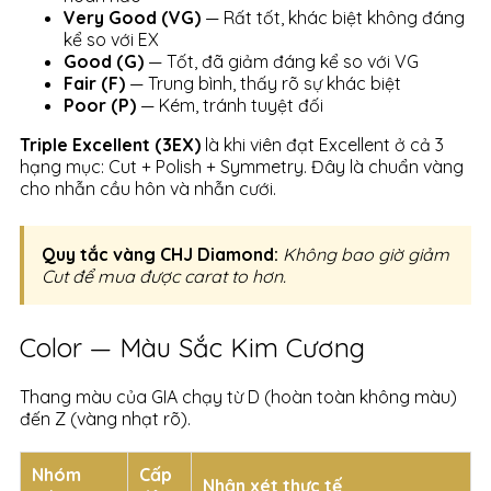
Very Good (VG)
— Rất tốt, khác biệt không đáng
kể so với EX
Good (G)
— Tốt, đã giảm đáng kể so với VG
Fair (F)
— Trung bình, thấy rõ sự khác biệt
Poor (P)
— Kém, tránh tuyệt đối
Triple Excellent (3EX)
là khi viên đạt Excellent ở cả 3
hạng mục: Cut + Polish + Symmetry. Đây là chuẩn vàng
cho nhẫn cầu hôn và nhẫn cưới.
Quy tắc vàng CHJ Diamond:
Không bao giờ giảm
Cut để mua được carat to hơn.
Color — Màu Sắc Kim Cương
Thang màu của GIA chạy từ D (hoàn toàn không màu)
đến Z (vàng nhạt rõ).
Nhóm
Cấp
Nhận xét thực tế