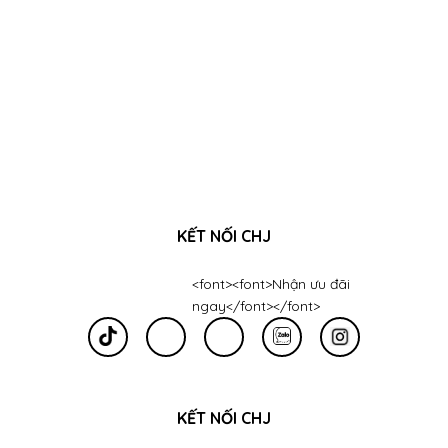
KẾT NỐI CHJ
<font><font>Nhận ưu đãi
ngay</font></font>
KẾT NỐI CHJ