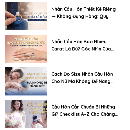
Nhẫn Cầu Hôn Thiết Kế Riêng
— Không Đụng Hàng: Quy
Trình Đặt Chuẩn Chuyên Gia
Nhẫn Cầu Hôn Bao Nhiêu
Carat Là Đủ? Góc Nhìn Của
Chuyên Gia Kim Cương
Cách Đo Size Nhẫn Cầu Hôn
Cho Nữ Mà Không Để Nàng
Biết
Cầu Hôn Cần Chuẩn Bị Những
Gì? Checklist A–Z Cho Chàng
Trai Lần Đầu