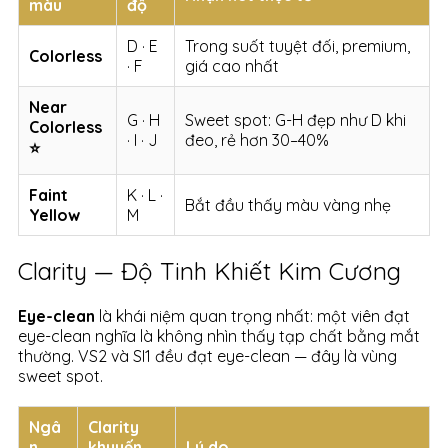
màu
độ
D · E
Trong suốt tuyệt đối, premium,
Colorless
· F
giá cao nhất
Near
G · H
Sweet spot: G-H đẹp như D khi
Colorless
· I · J
đeo, rẻ hơn 30–40%
⭐
Faint
K · L ·
Bắt đầu thấy màu vàng nhẹ
Yellow
M
Clarity — Độ Tinh Khiết Kim Cương
Eye-clean
là khái niệm quan trọng nhất: một viên đạt
eye-clean nghĩa là không nhìn thấy tạp chất bằng mắt
thường. VS2 và SI1 đều đạt eye-clean — đây là vùng
sweet spot.
Ngâ
Clarity
n
khuyến
Lý do