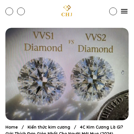
Home
/
Kiến thức kim cương
/
4C Kim Cương Là Gì?
Giải Thích Đơn Giản Nhất Cho Người Mới Mua (2026)