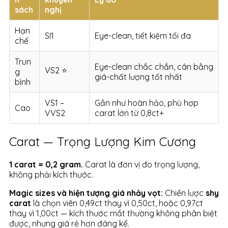
sách
nghị
Hạn
SI1
Eye-clean, tiết kiệm tối đa
chế
Trun
Eye-clean chắc chắn, cân bằng
VS2 ⭐
g
giá-chất lượng tốt nhất
bình
VS1 –
Gần như hoàn hảo, phù hợp
Cao
VVS2
carat lớn từ 0,8ct+
Carat — Trọng Lượng Kim Cương
1 carat = 0,2 gram.
Carat là đơn vị đo trọng lượng,
không phải kích thước.
Magic sizes và hiện tượng giá nhảy vọt:
Chiến lược
shy
carat
là chọn viên 0,49ct thay vì 0,50ct, hoặc 0,97ct
thay vì 1,00ct — kích thước mắt thường không phân biệt
được, nhưng giá rẻ hơn đáng kể.