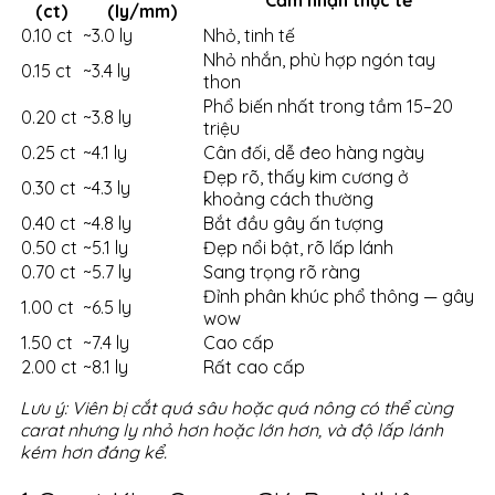
(ct)
(ly/mm)
0.10 ct
~3.0 ly
Nhỏ, tinh tế
Nhỏ nhắn, phù hợp ngón tay
0.15 ct
~3.4 ly
thon
Phổ biến nhất trong tầm 15–20
0.20 ct
~3.8 ly
triệu
0.25 ct
~4.1 ly
Cân đối, dễ đeo hàng ngày
Đẹp rõ, thấy kim cương ở
0.30 ct
~4.3 ly
khoảng cách thường
0.40 ct
~4.8 ly
Bắt đầu gây ấn tượng
0.50 ct
~5.1 ly
Đẹp nổi bật, rõ lấp lánh
0.70 ct
~5.7 ly
Sang trọng rõ ràng
Đỉnh phân khúc phổ thông — gây
1.00 ct
~6.5 ly
wow
1.50 ct
~7.4 ly
Cao cấp
2.00 ct
~8.1 ly
Rất cao cấp
Lưu ý: Viên bị cắt quá sâu hoặc quá nông có thể cùng
carat nhưng ly nhỏ hơn hoặc lớn hơn, và độ lấp lánh
kém hơn đáng kể.