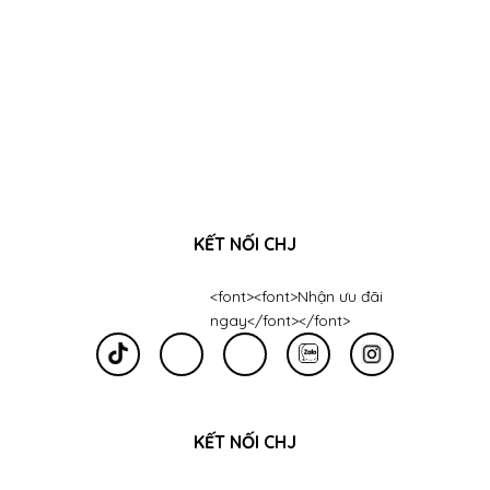
KẾT NỐI CHJ
<font><font>Nhận ưu đãi
ngay</font></font>
KẾT NỐI CHJ