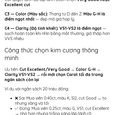
Excellent cut
.
C3 — Color (Màu sắc):
Thang từ D đến Z.
Màu G-H là
điểm ngọt nhất
— đẹp mà giá hợp lý.
C4 — Clarity (Độ tinh khiết):
VS1-VS2 là điểm ngọt
—
sạch hoàn toàn khi nhìn bằng mắt thường, giá thấp hơn
VVS nhiều.
Công thức chọn kim cương thông
minh
Ưu tiên:
Cut Excellent/Very Good → Color G-H →
Clarity VS1-VS2 → rồi mới chọn Carat tối đa trong
ngân sách còn lại
Ví dụ với ngân sách 20 triệu đồng:
❌ Sai: Mua viên 0.40ct, màu K, SI2, cut Good → to
nhưng vàng và tối
✅ Đúng: Mua viên 0.25ct, màu G, VS1, cut Excellent
→ nhỏ hơn nhưng trắng sáng lấp lánh rõ