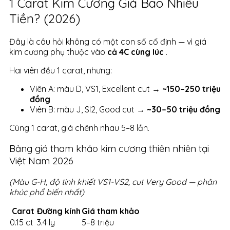
1 Carat Kim Cương Giá Bao Nhiêu
Tiền? (2026)
Đây là câu hỏi không có một con số cố định — vì giá
kim cương phụ thuộc vào
cả 4C cùng lúc
.
Hai viên đều 1 carat, nhưng:
Viên A: màu D, VS1, Excellent cut →
~150–250 triệu
đồng
Viên B: màu J, SI2, Good cut →
~30–50 triệu đồng
Cùng 1 carat, giá chênh nhau 5–8 lần.
Bảng giá tham khảo kim cương thiên nhiên tại
Việt Nam 2026
(Màu G-H, độ tinh khiết VS1-VS2, cut Very Good — phân
khúc phổ biến nhất)
Carat
Đường kính
Giá tham khảo
0.15 ct
3.4 ly
5–8 triệu