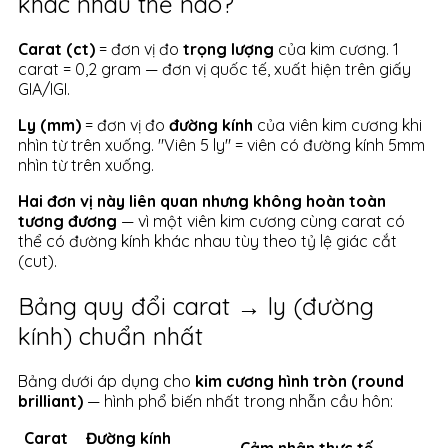
khác nhau thế nào?
Carat (ct)
= đơn vị đo
trọng lượng
của kim cương. 1
carat = 0,2 gram — đơn vị quốc tế, xuất hiện trên giấy
GIA/IGI.
Ly (mm)
= đơn vị đo
đường kính
của viên kim cương khi
nhìn từ trên xuống. "Viên 5 ly" = viên có đường kính 5mm
nhìn từ trên xuống.
Hai đơn vị này liên quan nhưng không hoàn toàn
tương đương
— vì một viên kim cương cùng carat có
thể có đường kính khác nhau tùy theo tỷ lệ giác cắt
(cut).
Bảng quy đổi carat → ly (đường
kính) chuẩn nhất
Bảng dưới áp dụng cho
kim cương hình tròn (round
brilliant)
— hình phổ biến nhất trong nhẫn cầu hôn:
Carat
Đường kính
Cảm nhận thực tế