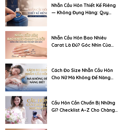
Nhẫn Cầu Hôn Thiết Kế Riêng
— Không Đụng Hàng: Quy
Trình Đặt Chuẩn Chuyên Gia
Nhẫn Cầu Hôn Bao Nhiêu
Carat Là Đủ? Góc Nhìn Của
Chuyên Gia Kim Cương
Cách Đo Size Nhẫn Cầu Hôn
Cho Nữ Mà Không Để Nàng
Biết
Cầu Hôn Cần Chuẩn Bị Những
Gì? Checklist A–Z Cho Chàng
Trai Lần Đầu