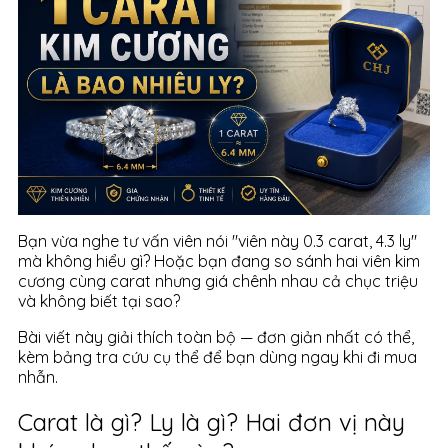
Bạn vừa nghe tư vấn viên nói "viên này 0.3 carat, 4.3 ly"
mà không hiểu gì? Hoặc bạn đang so sánh hai viên kim
cương cùng carat nhưng giá chênh nhau cả chục triệu
và không biết tại sao?
Bài viết này giải thích toàn bộ — đơn giản nhất có thể,
kèm bảng tra cứu cụ thể để bạn dùng ngay khi đi mua
nhẫn.
Carat là gì? Ly là gì? Hai đơn vị này