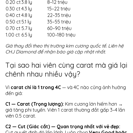
0.20 ct
3.8 ly
8–12 triệu
0.30 ct
4.3 ly
15–22 triệu
0.40 ct
4.8 ly
22–35 triệu
0.50 ct
5.1 ly
35–55 triệu
0.70 ct
5.7 ly
60–90 triệu
1.00 ct
6.5 ly
100–180 triệu
Giá thay đổi theo thị trường kim cương quốc tế. Liên hệ
CHJ Diamond để nhận báo giá cập nhật nhất.
Tại sao hai viên cùng carat mà giá lại
chênh nhau nhiều vậy?
Vì
carat chỉ là 1 trong 4C
— và 4C nào cũng ảnh hưởng
đến giá:
C1 — Carat (Trọng lượng):
Kim cương lớn hiếm hơn →
giá tăng phi tuyến. Viên 1 carat thường đắt gấp 3–4 lần
viên 0.5 carat.
C2 — Cut (Giác cắt) — Quan trọng nhất với vẻ đẹp:
Cut quyết định độ lấp lánh. Luôn chọn
Very Good hoặc