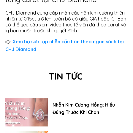
CHJ Diamond cung cấp nhẫn cầu hôn kim cương thiên
nhiên từ 0.15ct trở lên, toàn bộ có giấy GIA hoặc IGI. Bạn
có thể yêu cầu xem video thực tế viên đá theo carat và
ly bạn muốn trước khi quyết định.
👉
Xem bộ sưu tập nhẫn cầu hôn theo ngân sách tại
CHJ Diamond
TIN TỨC
Nhẫn Kim Cương Hồng: Hiểu
Đúng Trước Khi Chọn